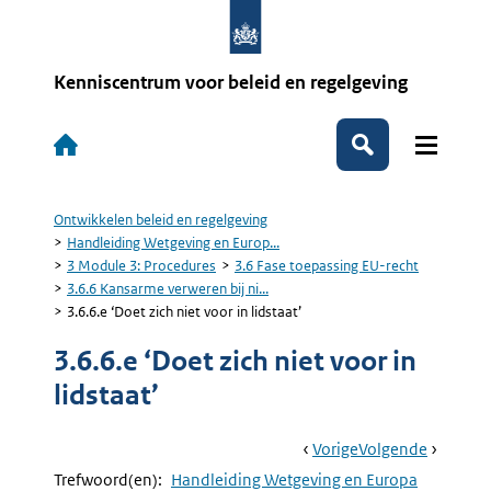
Overslaan
en
naar
de
Kenniscentrum voor beleid en regelgeving
inhoud
gaan
Hoofdnavigatie
Zoeken
Ontwikkelen beleid en regelgeving
Kruimelpad
Handleiding Wetgeving en Europ...
3 Module 3: Procedures
3.6 Fase toepassing EU-recht
3.6.6 Kansarme verweren bij ni...
3.6.6.e ‘Doet zich niet voor in lidstaat’
3.6.6.e ‘Doet zich niet voor in
lidstaat’
Book
Ga
Vorige
Pagina:
Ga
Volgende
Pagina:
Navigation
Naar
3.6.6.d
Naar
3.6.6.f
Trefwoord(en):
Handleiding Wetgeving en Europa