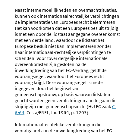
Overmacht
‘Doet
Zich
Naast interne moeilijkheden en overmachtsituaties,
Niet
kunnen ook internationaalrechtelijke verplichtingen
Voor
de implementatie van Europees recht belemmeren.
In
Het kan voorkomen dat een Europees besluit strijdig
Lidstaat’
is met een door de lidstaat aangegane overeenkomst
met een derde land, waardoor de lidstaat het
Europese besluit niet kan implementeren zonder
haar internationaal-rechtelijke verplichtingen te
schenden. Voor zover dergelijke internationale
overeenkomsten zijn gesloten na de
inwerkingtreding van het EG-Verdrag, geldt de
voorrangsregel, waardoor het Europees recht
voorrang krijgt. Deze voorrangsregel is mede
ingegeven door het beginsel van
gemeenschapstrouw, op basis waarvan lidstaten
geacht worden geen verplichtingen aan te gaan die
strijdig zijn met gemeenschapsrecht (HvJ EG zaak
Externe
C-
6/64
, Costa/ENEL, Jur. 1964, p. 1203).
link:
Internationaalrechtelijke verplichtingen die
voorafgaand aan de inwerkingtreding van het EG-