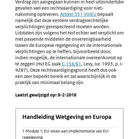
Verdrag zijn aangegaan kunnen in heel uitzonderlijke
gevallen wel een rechtvaardiging voor niet-
nakoming opleveren.
Externe
Artikel 351 VWEU
bepaalt
namelijk dat deze eerdere verdragsrechtelijke
link:
verplichtingen gerespecteerd moeten worden.
Lidstaten zijn volgens het Hof echter wel verplicht om
met passende middelen de onverenigbaarheid
tussen de Europese regelgeving en de internationale
verplichtingen op te heffen, bijvoorbeeld door,
indien mogelijk, de internationale overeenkomst op
te zeggen (HvJ EG zaak
Externe
C-158/91
, Levy, Jur. 1993, p. I-
4287). Deze rechtvaardigingsgrond heeft dus ook
link:
een zeer beperkt bereik en zal waarschijnlijk in de
praktijk van minimaal belang zijn.
Laatst gewijzigd op: 8-2-2018
Handleiding Wetgeving en Europa
1 Module 1: EU-eisen aan implementatie van EU-
regelgeving