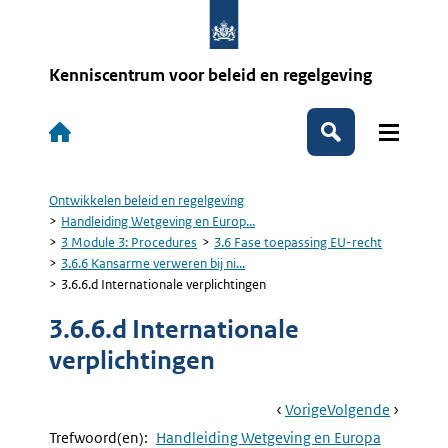
Overslaan
en
naar
de
Kenniscentrum voor beleid en regelgeving
inhoud
gaan
Hoofdnavigatie
Zoeken
Ontwikkelen beleid en regelgeving
Kruimelpad
Handleiding Wetgeving en Europ...
3 Module 3: Procedures
3.6 Fase toepassing EU-recht
3.6.6 Kansarme verweren bij ni...
3.6.6.d Internationale verplichtingen
3.6.6.d Internationale
verplichtingen
Book
Ga
Vorige
Pagina:
Ga
Volgende
Pagina:
Navigation
Naar
3.6.6.c
Naar
3.6.6.e
Trefwoord(en):
Handleiding Wetgeving en Europa