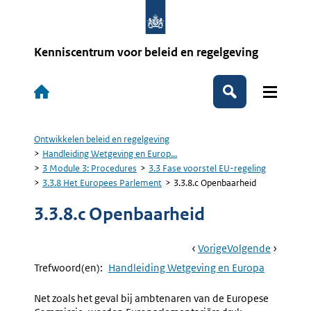
Overslaan
en
naar
de
Kenniscentrum voor beleid en regelgeving
inhoud
gaan
Hoofdnavigatie
Zoeken
Ontwikkelen beleid en regelgeving
Kruimelpad
Handleiding Wetgeving en Europ...
3 Module 3: Procedures
3.3 Fase voorstel EU-regeling
3.3.8 Het Europees Parlement
3.3.8.c Openbaarheid
3.3.8.c Openbaarheid
Book
Ga
Vorige
Pagina:
Ga
Volgende
Pagina:
Navigation
Naar
3.3.8.b
Naar
3.3.8.d
Trefwoord(en):
Handleiding Wetgeving en Europa
Parlementaire
Andere
Commissie
Procedu
Net zoals het geval bij ambtenaren van de Europese
En