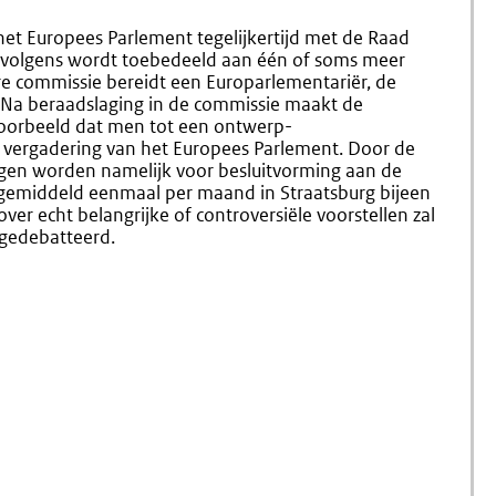
Werkwijze
Openbaa
Europees
et Europees Parlement tegelijkertijd met de Raad
Parlement
vervolgens wordt toebedeeld aan één of soms meer
re commissie bereidt een Europarlementariër, de
r. Na beraadslaging in de commissie maakt de
voorbeeld dat men tot een ontwerp-
e vergadering van het Europees Parlement. Door de
gen worden namelijk voor besluitvorming aan de
gemiddeld eenmaal per maand in Straatsburg bijeen
ver echt belangrijke of controversiële voorstellen zal
 gedebatteerd.