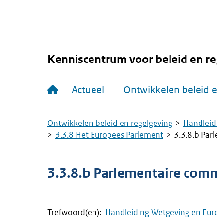
Overslaan
en
naar
de
inhoud
gaan
Kenniscentrum voor beleid en re
Hoofdnavigatie
Actueel
Ontwikkelen beleid e
Ontwikkelen beleid en regelgeving
Handleid
Kruimelpad
3.3.8 Het Europees Parlement
3.3.8.b Par
3.3.8.b Parlementaire comm
Trefwoord(en):
Handleiding Wetgeving en Eur