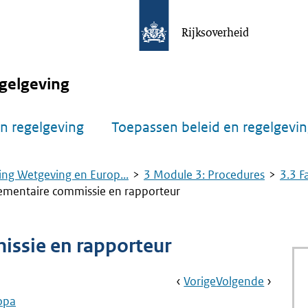
Rijksoverheid
gelgeving
n regelgeving
Toepassen beleid en regelgevi
ing Wetgeving en Europ...
3 Module 3: Procedures
3.3 F
lementaire commissie en rapporteur
issie en rapporteur
Book
Ga
Vorige
Pagina:
Ga
Volgende
Pagina:
Navigation
Naar
3.3.8.a
Naar
3.3.8.c
opa