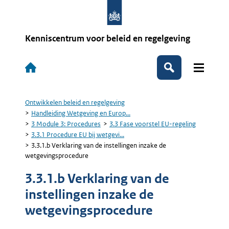
Overslaan
en
naar
de
Kenniscentrum voor beleid en regelgeving
inhoud
gaan
Hoofdnavigatie
Zoeken
Ontwikkelen beleid en regelgeving
Kruimelpad
Handleiding Wetgeving en Europ...
3 Module 3: Procedures
3.3 Fase voorstel EU-regeling
3.3.1 Procedure EU bij wetgevi...
3.3.1.b Verklaring van de instellingen inzake de
wetgevingsprocedure
3.3.1.b Verklaring van de
instellingen inzake de
wetgevingsprocedure