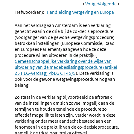
Book
Ga
Vorige
Pagina:
Ga
Volgende
Pagina:
Navigation
Naar
3.3.1.a
Naar
3.3.1.c
Trefwoord(en):
Handleiding Wetgeving en Europa
Gewone
Schrijfwi
En
En
Aan het Verdrag van Amsterdam is een verklaring
Bijzondere
Gemeens
gehecht waarin de drie bij de co-decisieprocedure
Wetgevingsproce
Praktisc
(voorganger van de gewone wetgevingsprocedure)
Handlei
betrokken instellingen (Europese Commissie, Raad
en Europees Parlement) aangeven hoe ze deze
procedure willen uitvoeren in de praktijk (
Externe
Gemeenschappelijke verklaring over de wijze van
link:
uitvoering van de medebeslissingsprocedure (artikel
251 EG-Verdrag) PbEG C 145/5
). Deze verklaring is
ook voor de gewone wetgevingsprocedure nog van
belang.
Zo staat in de verklaring bijvoorbeeld de afspraak
van de instellingen om zich zoveel mogelijk aan de
termijnen te houden teneinde de procedure zo
effectief mogelijk te laten zijn. Verder wordt in deze
verklaring onder meer aandacht besteed aan een
fenomeen in de praktijk van de co-decisieprocedure,
namelijk de tri(a)loog, trojka oftewel