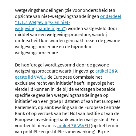
Procedure
Verklari
EU
Van
Wetgevingshandelingen (zie voor onderscheid ten
Bij
De
opzichte van niet-wetgevingshandelingen
onderdeel
Wetgevingshande
Instelli
“1.1.7 Wetgevings- en niet-
Inzake
wetgevingshandelingen”
) worden vastgesteld door
De
middel van een wetgevingsprocedure, waarbij
Wetgevi
onderscheid kan worden gemaakt tussen de gewone
wetgevingsprocedure en de bijzondere
wetgevingsprocedure.
De hoofdregel wordt gevormd door de gewone
wetgevingsprocedure waarbij ingevolge
Externe
artikel 289,
eerste lid VWEU
de Europese Commissie het
link:
exclusieve recht van initiatief heeft. Ingevolge het
vierde lid kunnen in de bij de Verdragen bepaalde
specifieke gevallen wetgevingshandelingen op
initiatief van een groep lidstaten of van het Europees
Parlement, op aanbeveling van de Europese Centrale
Bank of op verzoek van het Hof van Justitie of van de
Europese Investeringsbank worden vastgesteld. Een
voorbeeld hiervan is
Externe
artikel 76 VWEU
(op het terrein
van politiële en justitiële samenwerking). Bij de
link: