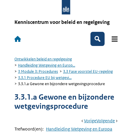
Overslaan
en
naar
de
Kenniscentrum voor beleid en regelgeving
inhoud
gaan
Hoofdnavigatie
Zoeken
Ontwikkelen beleid en regelgeving
Kruimelpad
Handleiding Wetgeving en Europ...
3 Module 3: Procedures
3.3 Fase voorstel EU-regeling
3.3.1 Procedure EU bij wetgevi...
3.3.1.a Gewone en bijzondere wetgevingsprocedure
3.3.1.a Gewone en bijzondere
wetgevingsprocedure
Book
Ga
Vorige
Pagina:
Ga
Volgende
Pagina:
Navigation
Naar
3.3.1
Naar
3.3.1.b
Trefwoord(en):
Handleiding Wetgeving en Europa