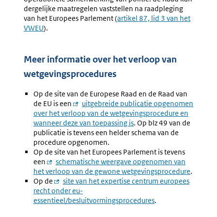
dergelijke maatregelen vaststellen na raadpleging
van het Europees Parlement (
Externe
artikel 87, lid 3 van het
VWEU
).
link:
Meer informatie over het verloop van
wetgevingsprocedures
Op de site van de Europese Raad en de Raad van
de EU is een
Externe
uitgebreide publicatie opgenomen
over het verloop van de wetgevingsprocedure en
link:
wanneer deze van toepassing is
. Op blz 49 van de
publicatie is tevens een helder schema van de
procedure opgenomen.
Op de site van het Europees Parlement is tevens
een
Externe
schematische weergave opgenomen van
het verloop van de gewone wetgevingsprocedure
link:
.
Op de
Externe
site van het expertise centrum europees
recht onder eu-
link:
essentieel/besluitvormingsprocedures
.