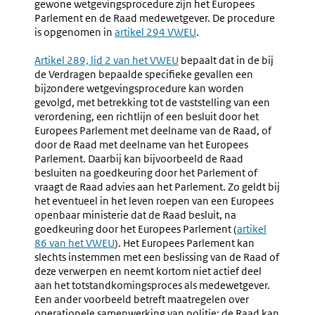
gewone wetgevingsprocedure zijn het Europees
Parlement en de Raad medewetgever. De procedure
is opgenomen in
Externe
artikel 294 VWEU
.
link:
Externe
Artikel 289, lid 2 van het VWEU
bepaalt dat in de bij
link:
de Verdragen bepaalde specifieke gevallen een
bijzondere wetgevingsprocedure kan worden
gevolgd, met betrekking tot de vaststelling van een
verordening, een richtlijn of een besluit door het
Europees Parlement met deelname van de Raad, of
door de Raad met deelname van het Europees
Parlement. Daarbij kan bijvoorbeeld de Raad
besluiten na goedkeuring door het Parlement of
vraagt de Raad advies aan het Parlement. Zo geldt bij
het eventueel in het leven roepen van een Europees
openbaar ministerie dat de Raad besluit, na
goedkeuring door het Europees Parlement (
Externe
artikel
86 van het VWEU
). Het Europees Parlement kan
link:
slechts instemmen met een beslissing van de Raad of
deze verwerpen en neemt kortom niet actief deel
aan het totstandkomingsproces als medewetgever.
Een ander voorbeeld betreft maatregelen over
operationele samenwerking van politie: de Raad kan