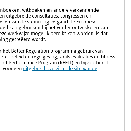
Groen-
Expert
En
Groups
roenboeken, witboeken en andere verkennende
Witboeken
n uitgebreide consultaties, congressen en
eilen van de stemming vergaart de Europese
 goed kan gebruiken bij het verder ontwikkelen van
eze werkwijze mogelijk bereikt kan worden, is dat
ing gecreëerd wordt.
n het Better Regulation programma gebruik van
ter beleid en regelgeving, zoals evaluaties en fitness
s and Performance Program (REFIT) en bijvoorbeeld
e voor een
Externe
uitgebreid overzicht de site van de
link: