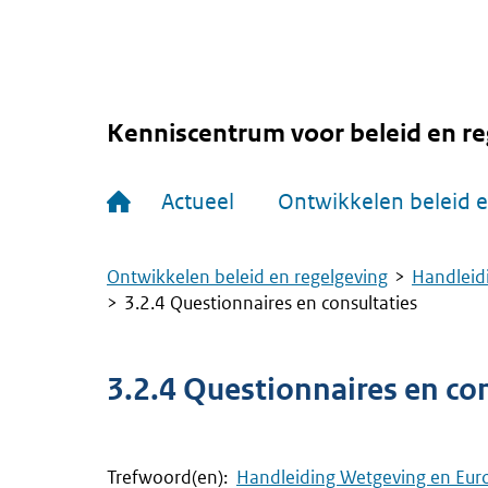
Overslaan
en
naar
de
inhoud
gaan
Kenniscentrum voor beleid en re
Hoofdnavigatie
Actueel
Ontwikkelen beleid e
Ontwikkelen beleid en regelgeving
Handleid
Kruimelpad
3.2.4 Questionnaires en consultaties
3.2.4 Questionnaires en co
Trefwoord(en):
Handleiding Wetgeving en Eur