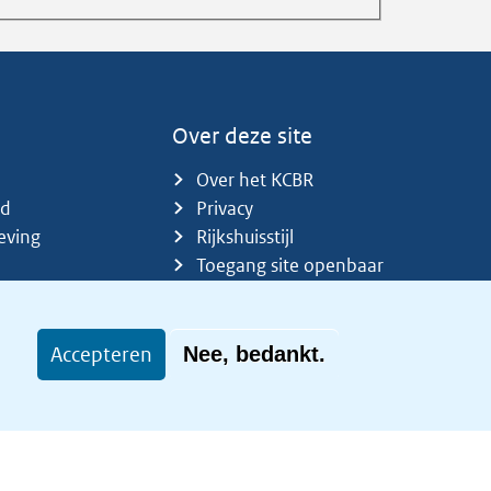
Over deze site
Over het KCBR
id
Privacy
eving
Rijkshuisstijl
Toegang site openbaar
Toegankelijkheid
Accepteren
Nee, bedankt.