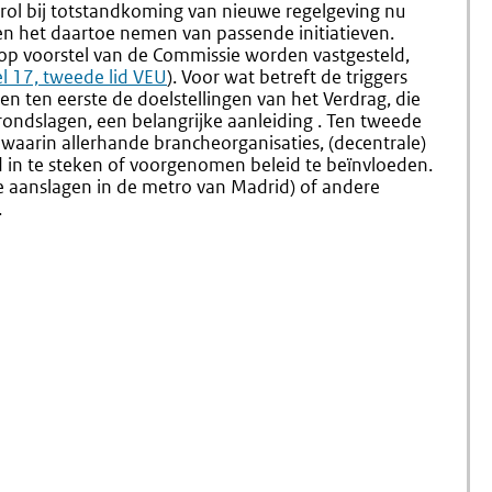
rol bij totstandkoming van nieuwe regelgeving nu
en het daartoe nemen van passende initiatieven.
p voorstel van de Commissie worden vastgesteld,
rne
el 17, tweede lid VEU
). Voor wat betreft de triggers
en ten eerste de doelstellingen van het Verdrag, die
rondslagen, een belangrijke aanleiding . Ten tweede
r waarin allerhande brancheorganisaties, (decentrale)
d in te steken of voorgenomen beleid te beïnvloeden.
e aanslagen in de metro van Madrid) of andere
.