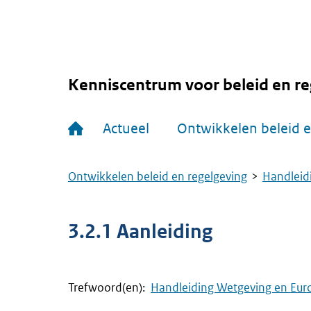
Overslaan
en
naar
de
inhoud
gaan
Kenniscentrum voor beleid en re
Hoofdnavigatie
Actueel
Ontwikkelen beleid e
Ontwikkelen beleid en regelgeving
Handleid
Kruimelpad
3.2.1 Aanleiding
Trefwoord(en):
Handleiding Wetgeving en Eur