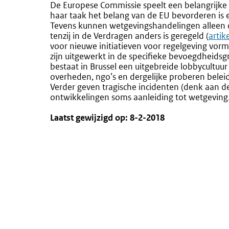
De Europese Commissie speelt een belangrijke 
haar taak het belang van de EU bevorderen is 
Tevens kunnen wetgevingshandelingen alleen o
tenzij in de Verdragen anders is geregeld (
Exte
artik
voor nieuwe initiatieven voor regelgeving vorm
link:
zijn uitgewerkt in de specifieke bevoegdheidsg
bestaat in Brussel een uitgebreide lobbycultuu
overheden, ngo’s en dergelijke proberen belei
Verder geven tragische incidenten (denk aan d
ontwikkelingen soms aanleiding tot wetgeving
Laatst gewijzigd op: 8-2-2018