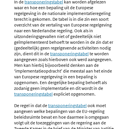
In de
transponeringstabel
kan worden afgelezen
waar en hoe een bepaling uit de Europese
regelgeving in de nationale implementatieregeling
terecht is gekomen. De tabel is in die zin een soort
overzicht van de vertaling van Europese regelgeving
naar een Nederlandse regeling. Ook als in
uitzonderingsgevallen niet of gedeeltelijk niet
geïmplementeerd behoeft te worden in de zin dat er
(gedeeltelijk) geen regelgevende activiteiten nodig
zijn, dient dit in de
transponeringstabel
te worden
aangegeven zoals hierboven ook werd aangegeven.
Men kan hierbij bijvoorbeeld denken aan de
‘implementatieopdracht’ die meestal aan het einde
van Europese regelgeving in een bepaling is
opgenomen. Een dergelijke bepaling behoeft als
zodanig geen implementatie en dit wordt in de
transponeringstabel
expliciet opgenomen.
De regel in dat de
transponeringstabel
ook moet
aangeven welke bepalingen van de EU-regeling
beleidsruimte bevat en hoe daarmee is omgegaan
volgt uit de toezeggingen van de regering aan de
Tweede Kamer in de brief van de Minister van Justitie