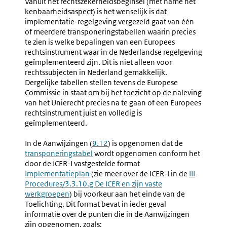
Vanuit het rechtszekerheidsbeginsel (met name het
Procedu
kenbaarheidsaspect) is het wenselijk is dat
implementatie­-regelgeving vergezeld gaat van één
of meerdere transponeringstabellen waarin precies
te zien is welke bepalingen van een Europees
rechtsinstrument waar in de Nederlandse regelgeving
geïmplementeerd zijn. Dit is niet alleen voor
rechtssubjecten in Nederland gemakkelijk.
Dergelijke tabellen stellen tevens de Europese
Commissie in staat om bij het toezicht op de naleving
van het Unierecht precies na te gaan of een Europees
rechtsinstrument juist en volledig is
geïmplementeerd.
In de Aanwijzingen (
9.12
) is opgenomen dat de
transponeringstabel
wordt opgenomen conform het
door de ICER-I vastgestelde format
Implementatieplan
(zie meer over de ICER-I in de
III
Procedures/3.3.10.g De ICER en zijn vaste
werkgroepen
) bij voorkeur aan het einde van de
Toelichting. Dit format bevat in ieder geval
informatie over de punten die in de Aanwijzingen
zijn opgenomen, zoals: