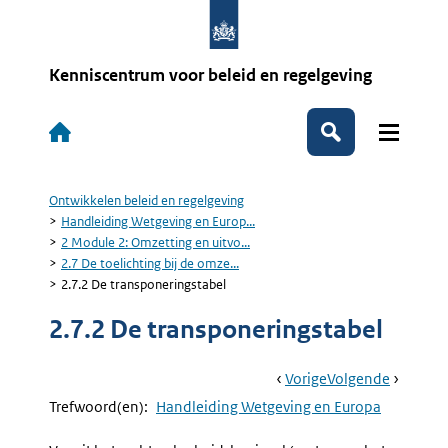
Overslaan
en
naar
de
Kenniscentrum voor beleid en regelgeving
inhoud
gaan
Hoofdnavigatie
Zoeken
Ontwikkelen beleid en regelgeving
Kruimelpad
Handleiding Wetgeving en Europ...
2 Module 2: Omzetting en uitvo...
2.7 De toelichting bij de omze...
2.7.2 De transponeringstabel
2.7.2 De transponeringstabel
Book
Ga
Vorige
Pagina:
Ga
Volgende
Pagina:
Navigation
Naar
2.7.1
Naar
3
Trefwoord(en):
Handleiding Wetgeving en Europa
Algemene
Module
Eisen
3: