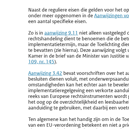
Naast de reguliere eisen die gelden voor het ops
onder meer opgenomen in de
Aanwijzingen vo
een aantal specifieke eisen.
Zo is in
aanwijzing 9.11
niet alleen vastgelegd 
rechtshandeling dient te benoemen die de bet
implementatietermijn, maar de Toelichting di
te bevatten (zie hierna). Deze aanwijzing volg
Kamer in de brief van de Minister van Justitie
109, nr. 145
).
Aanwijzing 3.42
bevat voorschriften over het 
besluiten dienen voluit, met onderwerpsaandu
omstandigheden kan het echter aan te bevelen 
implementatieregelgeving een verkorte aanduid
reeks van Europese rechtsinstrumenten wordt
het oog op de overzichtelijkheid en leesbaarhe
aanduiding te gebruiken, met daarbij een voet
Ten algemene kan het handig zijn om in de Toel
van een EU-verordening betekent en niet a pri