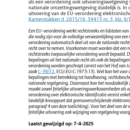
als een verordening ook uitvoeringswetgeving v
nationale omzettingswetgeving duidelijk is. In 
uitvoering van de EU-verordening elektronisch
Kamerstukken II 2015/16, 34413 nr. 3, blz. 9/
Een EU-verordening werkt rechtstreeks en lidstaten van
die nodig zijn voor de volledige verwezenlijking van een
verordening automatisch deel uit van de nationale recht
recht over te nemen. Voorkomen moet worden dat een na
rechtstreeks toepasselijke verordening wordt bepaald. 
bepalingen uit het nationale recht als ook de bepalingen 
verordening worden geschrapt (arrest van het Hof van 
zaak
Externe
C-39/72
, ECLI:EU:C:1973:13). Wel kan het voor d
bepalingen met betrekking tot handhaving, rechtsbesch
link:
nationale regelgeving. Daarnaast kan het noodzakelijk z
maakt zowel feitelijke uitvoeringswerkzaamheden als aa
verordening over elektronische identificatie vereist enkel
landelijk knooppunt dat grensoverschrijdende elektronisc
paragraaf 4 van deze toelichting). Voor het deel van de 
feitelijke uitvoering ook wijziging van regelgeving voorg
Laatst gewijzigd op: 7-4-2025