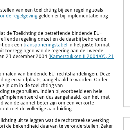
De
De
Toelichting
Transpo
tellen van een toelichting bij een regeling zoals
Bij
or de regelgeving
gelden er bij implementatie nog
De
Omzettingsregeli
dat de Toelichting de betreffende bindende EU-
reffende regeling omzet en de daarbij behorende
ent ook een
transponeringstabel
in het juiste format
t uit toezeggingen van de regering aan de Tweede
 van 23 december 2004 (
Externe
Kamerstukken II 2004/05, 21
link:
aanhalen van bindende EU-rechtshandelingen. Deze
iding en vindplaats, aangehaald te worden. Onder
zijn om in de toelichting van
ing te gebruiken. Indien bijvoorbeeld een hele
 geïmplementeerd en dus aangehaald, kan het met
id van de aanhef beter zijn om een verkorte
noot met de volledige aanduiding.
ichting uit te leggen wat de rechtstreekse werking
ori de bekendheid daarvan te veronderstellen. Zeker