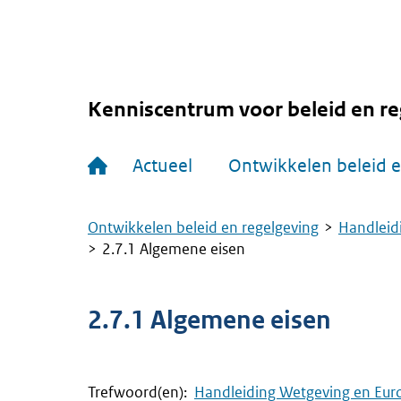
Overslaan
en
naar
de
inhoud
gaan
Kenniscentrum voor beleid en re
Hoofdnavigatie
Actueel
Ontwikkelen beleid e
Ontwikkelen beleid en regelgeving
Handleid
Kruimelpad
2.7.1 Algemene eisen
2.7.1 Algemene eisen
Trefwoord(en):
Handleiding Wetgeving en Eur