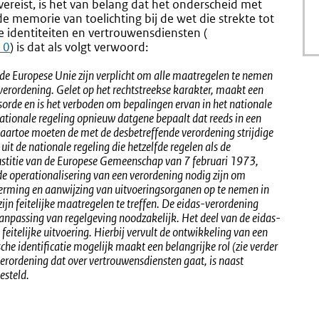
ereist, is het van belang dat het onderscheid met
de memorie van toelichting bij de wet die strekte tot
e identiteiten en vertrouwensdiensten (
Externe
10
) is dat als volgt verwoord:
link:
 de Europese Unie zijn verplicht om alle maatregelen te nemen
 verordening. Gelet op het rechtstreekse karakter, maakt een
sorde en is het verboden om bepalingen ervan in het nationale
tionale regeling opnieuw datgene bepaalt dat reeds in een
Daartoe moeten de met de desbetreffende verordening strijdige
uit de nationale regeling die hetzelfde regelen als de
Justitie van de Europese Gemeenschap van 7 februari 1973,
e operationalisering van een verordening nodig zijn om
erming en aanwijzing van uitvoeringsorganen op te nemen in
ijn feitelijke maatregelen te treffen. De eidas-verordening
npassing van regelgeving noodzakelijk. Het deel van de eidas-
 feitelijke uitvoering. Hierbij vervult de ontwikkeling van een
he identificatie mogelijk maakt een belangrijke rol (zie verder
verordening dat over vertrouwensdiensten gaat, is naast
esteld.