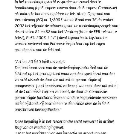
In het mededingingsrecht is sprake van zowel directe
handhaving (op Europees niveau door de Europese Commissie)
als indirecte handhaving (door de lidstaten). Op grond van
Verordening (EG) nr. 1/2003 van de Raad van 16 december
2002 betreffende de uitvoering van de mededingingsregels van
de artikelen 81 en 82 van het Verdrag (Voor de EER relevante
tekst), PbEU 2003, L 1/1) dient bijvoorbeeld bijstand te
worden verleend aan Europese inspecteurs op het eigen
grondgebied van de lidstaat.
“Artikel 20 lid 5 luidt als volgt:
De functionarissen van de mededingingsautoriteit van de
lidstaat op het grondgebied waarvan de inspectie zal worden
verricht alsook de door die autoriteit gemachtigde of
aangewezen functionarissen, verlenen, wanneer deze autoriteit
of de Commissie hierom verzoekt, de door de Commissie
gemachtigde functionarissen en andere begeleidende personen
actief bijstand. Zij beschikken te dien einde over de in lid 2
omschreven bevoegdheden.”
Deze bepaling is in het Nederlandse recht verwerkt in artikel
89g van de Mededingingswet:
1 Met het verrichten van een inspectie op grond van een