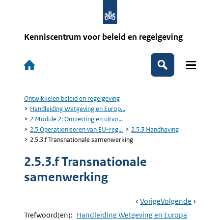
Overslaan
en
naar
de
Kenniscentrum voor beleid en regelgeving
inhoud
gaan
Hoofdnavigatie
Zoeken
Ontwikkelen beleid en regelgeving
Kruimelpad
Handleiding Wetgeving en Europ...
2 Module 2: Omzetting en uitvo...
2.5 Operationiseren van EU-reg...
2.5.3 Handhaving
2.5.3.f Transnationale samenwerking
2.5.3.f Transnationale
samenwerking
Book
Ga
Vorige
Pagina:
Ga
Volgende
Pagina:
Navigation
Naar
2.5.3.e
Naar
2.5.3.g
Trefwoord(en):
Handleiding Wetgeving en Europa