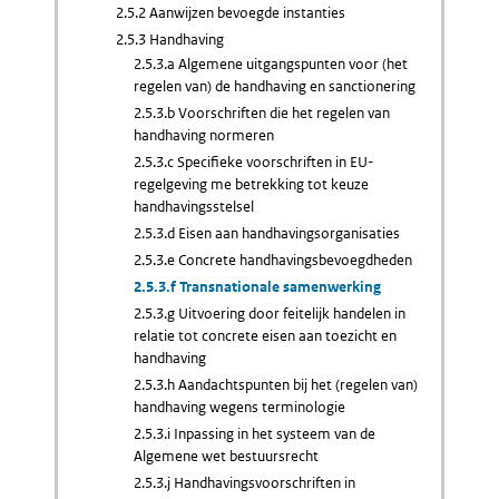
2.5.2 Aanwijzen bevoegde instanties
2.5.3 Handhaving
2.5.3.a Algemene uitgangspunten voor (het
regelen van) de handhaving en sanctionering
2.5.3.b Voorschriften die het regelen van
handhaving normeren
2.5.3.c Specifieke voorschriften in EU-
regelgeving me betrekking tot keuze
handhavingsstelsel
2.5.3.d Eisen aan handhavingsorganisaties
2.5.3.e Concrete handhavingsbevoegdheden
2.5.3.f Transnationale samenwerking
2.5.3.g Uitvoering door feitelijk handelen in
relatie tot concrete eisen aan toezicht en
handhaving
2.5.3.h Aandachtspunten bij het (regelen van)
handhaving wegens terminologie
2.5.3.i Inpassing in het systeem van de
Algemene wet bestuursrecht
2.5.3.j Handhavingsvoorschriften in