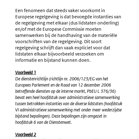
Concrete
Uitvoeri
Handhavingsbev
Door
Een fenomeen dat steeds vaker voorkomt in
Feitelijk
Europese regelgeving is dat bevoegde instanties van
Handele
de regelgeving met elkaar (dus lidstaten onderling)
In
en/of met de Europese Commissie moeten
Relatie
samenwerken bij de handhaving van de materiële
Tot
voorschriften van de regelgeving. Dit soort
Concret
regelgeving schrijft dan vaak expliciet voor dat
Eisen
lidstaten elkaar bijvoorbeeld verzoeken om
Aan
informatie en bijstand kunnen doen.
Toezicht
En
Voorbeeld 1
Handhav
De dienstenrichtlijn (richtlijn nr. 2006/123/EG van het
Europees Parlement en de Raad van 12 december 2006
betreffende diensten op de interne markt, PbEU L 376/36)
bevat een heel hoofdstuk over administratieve samenwerking
tussen betrokken instanties van de diverse lidstaten (hoofdstuk
VI administratieve samenwerking met onder meer wederzijdse
bijstand bepalingen). Deze bepalingen zijn omgezet in
hoofdstuk 6 van de Dienstenwet.
Voorbeeld 2