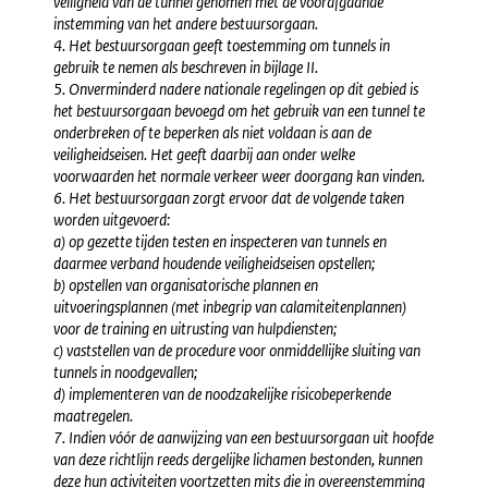
veiligheid van de tunnel genomen met de voorafgaande
instemming van het andere bestuursorgaan.
4. Het bestuursorgaan geeft toestemming om tunnels in
gebruik te nemen als beschreven in bijlage II.
5. Onverminderd nadere nationale regelingen op dit gebied is
het bestuursorgaan bevoegd om het gebruik van een tunnel te
onderbreken of te beperken als niet voldaan is aan de
veiligheidseisen. Het geeft daarbij aan onder welke
voorwaarden het normale verkeer weer doorgang kan vinden.
6. Het bestuursorgaan zorgt ervoor dat de volgende taken
worden uitgevoerd:
a) op gezette tijden testen en inspecteren van tunnels en
daarmee verband houdende veiligheidseisen opstellen;
b) opstellen van organisatorische plannen en
uitvoeringsplannen (met inbegrip van calamiteitenplannen)
voor de training en uitrusting van hulpdiensten;
c) vaststellen van de procedure voor onmiddellijke sluiting van
tunnels in noodgevallen;
d) implementeren van de noodzakelijke risicobeperkende
maatregelen.
7. Indien vóór de aanwijzing van een bestuursorgaan uit hoofde
van deze richtlijn reeds dergelijke lichamen bestonden, kunnen
deze hun activiteiten voortzetten mits die in overeenstemming