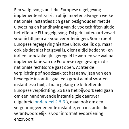
Algemene
Handhav
Uitgangspunten
Een wetgevingsjurist die Europese regelgeving
implementeert zal zich altijd moeten afvragen welke
nationale instanties zich gaan bezighouden met de
uitvoering en handhaving van de voorschriften uit de
betreffende EU-regelgeving. Dit geldt uiteraard zowel
voor richtlijnen als voor verordeningen. Soms roept
Europese regelgeving hiertoe uitdrukkelijk op, maar
ook als dat niet het geval is, dient altijd bedacht - en
indien noodzakelijk - geregeld te worden wie wat na
implementatie van de Europese regelgeving in de
nationale rechtsorde gaat doen. Achter de
verplichting of noodzaak tot het aanwijzen van een
bevoegde instantie gaat een groot aantal soorten
instanties schuil, al naar gelang de betreffende
Europese verplichting. Zo kan het bijvoorbeeld gaan
om een handhavende instantie (zie daarover
uitgebreid
onderdeel 2.5.3.
), maar ook om een
vergunningverlenende instantie, een instantie die
verantwoordelijk is voor informatievoorziening
enzovoort.