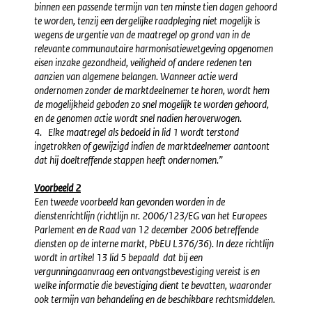
binnen een passende termijn van ten minste tien dagen gehoord
te worden, tenzij een dergelijke raadpleging niet mogelijk is
wegens de urgentie van de maatregel op grond van in de
relevante communautaire harmonisatiewetgeving opgenomen
eisen inzake gezondheid, veiligheid of andere redenen ten
aanzien van algemene belangen. Wanneer actie werd
ondernomen zonder de marktdeelnemer te horen, wordt hem
de mogelijkheid geboden zo snel mogelijk te worden gehoord,
en de genomen actie wordt snel nadien heroverwogen.
4. Elke maatregel als bedoeld in lid 1 wordt terstond
ingetrokken of gewijzigd indien de marktdeelnemer aantoont
dat hij doeltreffende stappen heeft ondernomen.”
Voorbeeld 2
Een tweede voorbeeld kan gevonden worden in de
dienstenrichtlijn (richtlijn nr. 2006/123/EG van het Europees
Parlement en de Raad van 12 december 2006 betreffende
diensten op de interne markt, PbEU L376/36). In deze richtlijn
wordt in artikel 13 lid 5 bepaald dat bij een
vergunningaanvraag een ontvangstbevestiging vereist is en
welke informatie die bevestiging dient te bevatten, waaronder
ook termijn van behandeling en de beschikbare rechtsmiddelen.