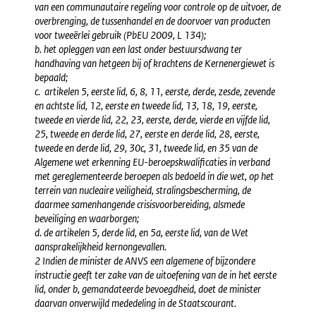
van een communautaire regeling voor controle op de uitvoer, de
overbrenging, de tussenhandel en de doorvoer van producten
voor tweeërlei gebruik (PbEU 2009, L 134);
b. het opleggen van een last onder bestuursdwang ter
handhaving van hetgeen bij of krachtens de Kernenergiewet is
bepaald;
c. artikelen 5, eerste lid, 6, 8, 11, eerste, derde, zesde, zevende
en achtste lid, 12, eerste en tweede lid, 13, 18, 19, eerste,
tweede en vierde lid, 22, 23, eerste, derde, vierde en vijfde lid,
25, tweede en derde lid, 27, eerste en derde lid, 28, eerste,
tweede en derde lid, 29, 30c, 31, tweede lid, en 35 van de
Algemene wet erkenning EU-beroepskwalificaties in verband
met gereglementeerde beroepen als bedoeld in die wet, op het
terrein van nucleaire veiligheid, stralingsbescherming, de
daarmee samenhangende crisisvoorbereiding, alsmede
beveiliging en waarborgen;
d. de artikelen 5, derde lid, en 5a, eerste lid, van de Wet
aansprakelijkheid kernongevallen.
2 Indien de minister de ANVS een algemene of bijzondere
instructie geeft ter zake van de uitoefening van de in het eerste
lid, onder b, gemandateerde bevoegdheid, doet de minister
daarvan onverwijld mededeling in de Staatscourant.