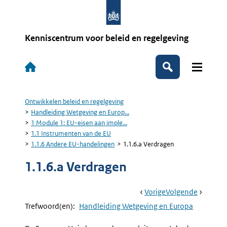
Overslaan
en
naar
de
Kenniscentrum voor beleid en regelgeving
inhoud
gaan
Hoofdnavigatie
Zoeken
Ontwikkelen beleid en regelgeving
Kruimelpad
Handleiding Wetgeving en Europ...
1 Module 1: EU-eisen aan imple...
1.1 Instrumenten van de EU
1.1.6 Andere EU-handelingen
1.1.6.a Verdragen
1.1.6.a Verdragen
Book
Ga
Vorige
Pagina:
Ga
Volgende
Pagina:
Navigation
Naar
1.1.6
Naar
1.1.6.b
Trefwoord(en):
Handleiding Wetgeving en Europa
Andere
Kaderbes
EU-