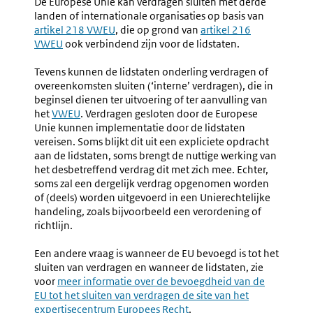
De Europese Unie kan verdragen sluiten met derde
Handelingen
landen of internationale organisaties op basis van
Externe
artikel 218 VWEU
, die op grond van
Externe
artikel 216
link:
VWEU
ook verbindend zijn voor de lidstaten.
link:
Tevens kunnen de lidstaten onderling verdragen of
overeenkomsten sluiten (‘interne’ verdragen), die in
beginsel dienen ter uitvoering of ter aanvulling van
het
Externe
VWEU
. Verdragen gesloten door de Europese
Unie kunnen implementatie door de lidstaten
link:
vereisen. Soms blijkt dit uit een expliciete opdracht
aan de lidstaten, soms brengt de nuttige werking van
het desbetreffend verdrag dit met zich mee. Echter,
soms zal een dergelijk verdrag opgenomen worden
of (deels) worden uitgevoerd in een Unierechtelijke
handeling, zoals bijvoorbeeld een verordening of
richtlijn.
Een andere vraag is wanneer de EU bevoegd is tot het
sluiten van verdragen en wanneer de lidstaten, zie
voor
Externe
meer informatie over de bevoegdheid van de
EU tot het sluiten van verdragen de site van het
link:
expertisecentrum Europees Recht
.