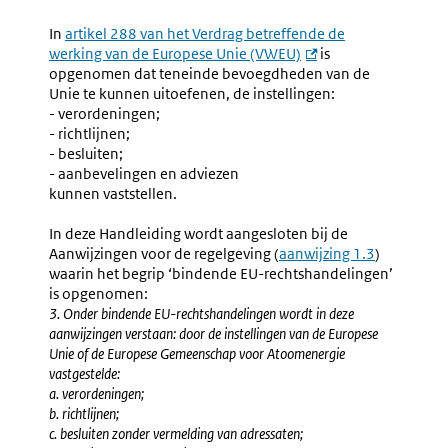
De
Algeme
Verdragen
Kenmer
In
artikel 288 van het Verdrag betreffende de
Richtlijn
werking van de Europese Unie (VWEU)
is
Omzetti
opgenomen dat teneinde bevoegdheden van de
Unie te kunnen uitoefenen, de instellingen:
- verordeningen;
- richtlijnen;
- besluiten;
- aanbevelingen en adviezen
kunnen vaststellen.
In deze Handleiding wordt aangesloten bij de
Aanwijzingen voor de regelgeving (
aanwijzing 1.3
)
waarin het begrip ‘bindende EU-rechtshandelingen’
is opgenomen:
3. Onder bindende EU-rechtshandelingen wordt in deze
aanwijzingen verstaan: door de instellingen van de Europese
Unie of de Europese Gemeenschap voor Atoomenergie
vastgestelde:
a. verordeningen;
b. richtlijnen;
c. besluiten zonder vermelding van adressaten;