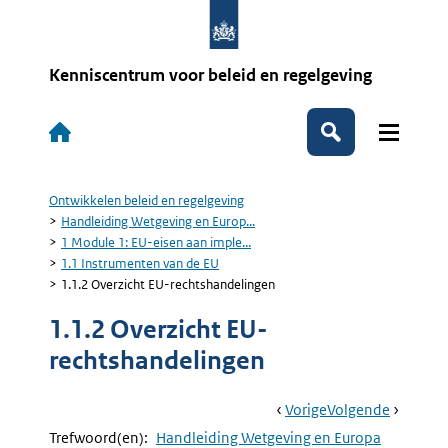
Overslaan
en
naar
de
Kenniscentrum voor beleid en regelgeving
inhoud
gaan
Hoofdnavigatie
Zoeken
Ontwikkelen beleid en regelgeving
Kruimelpad
Handleiding Wetgeving en Europ...
1 Module 1: EU-eisen aan imple...
1.1 Instrumenten van de EU
1.1.2 Overzicht EU-rechtshandelingen
1.1.2 Overzicht EU-
rechtshandelingen
Book
Ga
Vorige
Pagina:
Ga
Volgende
Pagina:
Navigation
Naar
1.1.1
Naar
1.1.3
Trefwoord(en):
Handleiding Wetgeving en Europa