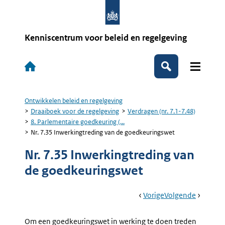
Overslaan
en
naar
de
Kenniscentrum voor beleid en regelgeving
inhoud
gaan
Hoofdnavigatie
Zoeken
Ontwikkelen beleid en regelgeving
Kruimelpad
Draaiboek voor de regelgeving
Verdragen (nr. 7.1-7.48)
8. Parlementaire goedkeuring (...
Nr. 7.35 Inwerkingtreding van de goedkeuringswet
Nr. 7.35 Inwerkingtreding van
de goedkeuringswet
Book
Ga
Vorige
Pagina:
Ga
Volgende
Pagina:
Navigation
Naar
Nr.
Naar
Nr.
7.34
7.36
Om een goedkeuringswet in werking te doen treden