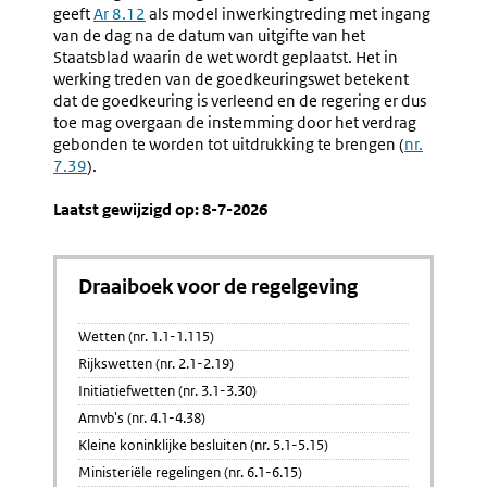
Intrekking
Stilzwij
geeft
Ar 8.12
als model inwerkingtreding met ingang
Of
Goedkeu
van de dag na de datum van uitgifte van het
Verwerping
Staatsblad waarin de wet wordt geplaatst. Het in
Van
werking treden van de goedkeuringswet betekent
Het
dat de goedkeuring is verleend en de regering er dus
Wetsvoorstel
toe mag overgaan de instemming door het verdrag
gebonden te worden tot uitdrukking te brengen (
nr.
7.39
).
Laatst gewijzigd op: 8-7-2026
Draaiboek voor de regelgeving
Wetten (nr. 1.1-1.115)
Rijkswetten (nr. 2.1-2.19)
Initiatiefwetten (nr. 3.1-3.30)
Amvb's (nr. 4.1-4.38)
Kleine koninklijke besluiten (nr. 5.1-5.15)
Ministeriële regelingen (nr. 6.1-6.15)