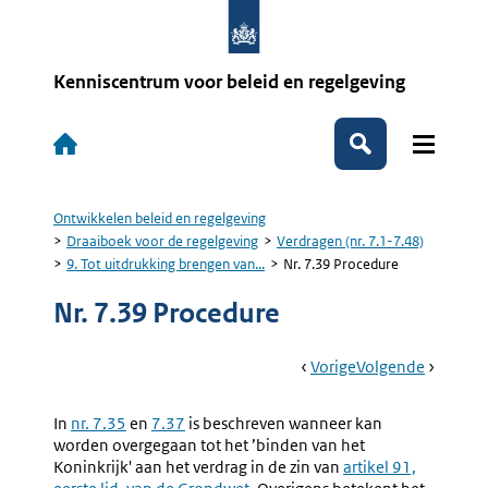
Overslaan
en
naar
de
Kenniscentrum voor beleid en regelgeving
inhoud
gaan
Hoofdnavigatie
Zoeken
Ontwikkelen beleid en regelgeving
Kruimelpad
Draaiboek voor de regelgeving
Verdragen (nr. 7.1-7.48)
9. Tot uitdrukking brengen van...
Nr. 7.39 Procedure
Nr. 7.39 Procedure
Book
Ga
Vorige
Pagina:
Ga
Volgende
Pagina:
Navigation
Naar
9.
Naar
10.
Tot
Inwerkin
In
nr. 7.35
en
7.37
is beschreven wanneer kan
Uitdrukking
Van
worden overgegaan tot het ’binden van het
Brengen
Een
Koninkrijk' aan het verdrag in de zin van
Externe
artikel 91,
Van
Verdrag