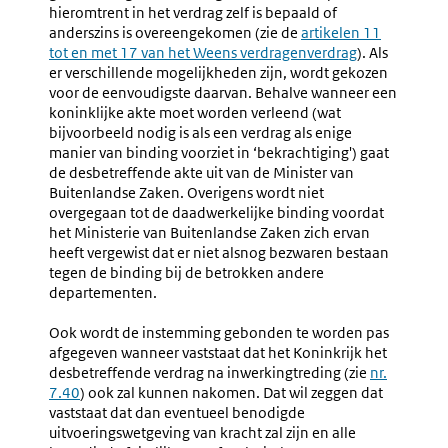
hieromtrent in het verdrag zelf is bepaald of
anderszins is overeengekomen (zie de
Externe
artikelen 11
tot en met 17 van het Weens verdragenverdrag
link:
). Als
er verschillende mogelijkheden zijn, wordt gekozen
voor de eenvoudigste daarvan. Behalve wanneer een
koninklijke akte moet worden verleend (wat
bijvoorbeeld nodig is als een verdrag als enige
manier van binding voorziet in ‘bekrachtiging') gaat
de desbetreffende akte uit van de Minister van
Buitenlandse Zaken. Overigens wordt niet
overgegaan tot de daadwerkelijke binding voordat
het Ministerie van Buitenlandse Zaken zich ervan
heeft vergewist dat er niet alsnog bezwaren bestaan
tegen de binding bij de betrokken andere
departementen.
Ook wordt de instemming gebonden te worden pas
afgegeven wanneer vaststaat dat het Koninkrijk het
desbetreffende verdrag na inwerkingtreding (zie
nr.
7.40
) ook zal kunnen nakomen. Dat wil zeggen dat
vaststaat dat dan eventueel benodigde
uitvoeringswetgeving van kracht zal zijn en alle