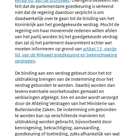
eerste lid, van de Grondwet
. Overigens betekent het
link:
De
(nr.
feit dat de parlementaire goedkeuring is verleend
Instemming
7.40-
niet dat de regering daardoor verplicht is om
Door
7.41)
daadwerkelijk over te gaan tot de binding van het
Een
Koninkrijk aan het goedgekeurde verdrag. Mocht de
Verdrag
regering om haar moverende redenen willen afzien
Gebonden
van het partij worden bij het goedgekeurde verdrag
Te
dan zal zij het parlement daaromtrent echter wel
Worden
moeten informeren op grond van
Externe
artikel 13, vierde
(nr.
lid, van de Rijkswet goedkeuring en bekendmaking
link:
7.39)
verdragen
.
De binding aan een verdrag gebeurt door het tot
uitdrukking brengen van de instemming door het
verdrag gebonden te worden. Daarbij worden dan
tevens eventuele voorbehouden gemaakt en
verklaringen afgelegd. Een en ander wordt verzorgd
door de Afdeling Verdragen van het Ministerie van
Buitenlandse Zaken. De instemming om gebonden
te worden kan op verschillende manieren tot
uitdrukking worden gebracht, bijvoorbeeld door
kennisgeving, bekrachtiging, aanvaarding,
goedkeuring of toetreding, zulks afhankelijk van wat