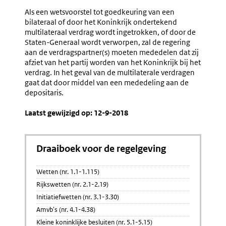
7.33
7.35
Als een wetsvoorstel tot goedkeuring van een
Amendementen
Inwerkin
bilateraal of door het Koninkrijk ondertekend
Van
multilateraal verdrag wordt ingetrokken, of door de
De
Staten-Generaal wordt verworpen, zal de regering
Goedkeu
aan de verdragspartner(s) moeten mededelen dat zij
afziet van het partij worden van het Koninkrijk bij het
verdrag. In het geval van de multilaterale verdragen
gaat dat door middel van een mededeling aan de
depositaris.
Laatst gewijzigd op: 12-9-2018
Draaiboek voor de regelgeving
Wetten (nr. 1.1-1.115)
Rijkswetten (nr. 2.1-2.19)
Initiatiefwetten (nr. 3.1-3.30)
Amvb's (nr. 4.1-4.38)
Kleine koninklijke besluiten (nr. 5.1-5.15)