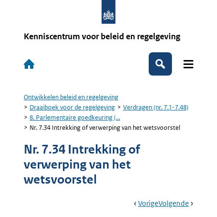
Overslaan
en
naar
de
Kenniscentrum voor beleid en regelgeving
inhoud
gaan
Hoofdnavigatie
Zoeken
Ontwikkelen beleid en regelgeving
Kruimelpad
Draaiboek voor de regelgeving
Verdragen (nr. 7.1-7.48)
8. Parlementaire goedkeuring (...
Nr. 7.34 Intrekking of verwerping van het wetsvoorstel
Nr. 7.34 Intrekking of
verwerping van het
wetsvoorstel
Book
Ga
Vorige
Pagina:
Ga
Volgende
Pagina:
Navigation
Naar
Nr.
Naar
Nr.