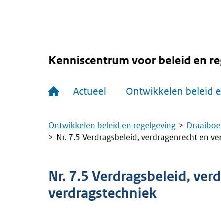
Overslaan
en
naar
de
inhoud
gaan
Kenniscentrum voor beleid en re
Hoofdnavigatie
Actueel
Ontwikkelen beleid e
Ontwikkelen beleid en regelgeving
Draaiboe
Kruimelpad
Nr. 7.5 Verdragsbeleid, verdragenrecht en ve
Nr. 7.5 Verdragsbeleid, ver
verdragstechniek