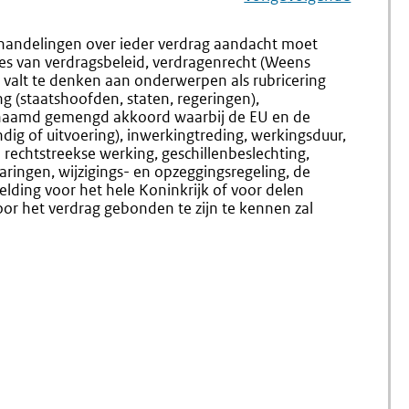
Navigation
Naar
Nr.
Naar
Nr.
7.4
7.6
handelingen over ieder verdrag aandacht moet
Onderhandelingsd
Toetsing
s van verdragsbeleid, verdragenrecht (Weens
Aan
 valt te denken aan onderwerpen als rubricering
Aspecte
ng (staatshoofden, staten, regeringen),
Van
enaamd gemengd akkoord waarbij de EU en de
Algeme
tandig of uitvoering), inwerkingtreding, werkingsduur,
Wetgevi
 rechtstreekse werking, geschillenbeslechting,
ringen, wijzigings- en opzeggingsregeling, de
(gelding voor het hele Koninkrijk of voor delen
or het verdrag gebonden te zijn te kennen zal