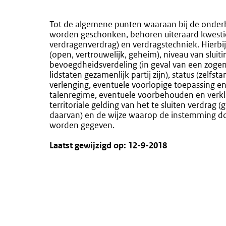
Tot de algemene punten waaraan bij de onder
worden geschonken, behoren uiteraard kwestie
verdragenverdrag) en verdragstechniek. Hierbij
(open, vertrouwelijk, geheim), niveau van sluiti
bevoegdheidsverdeling (in geval van een zog
lidstaten gezamenlijk partij zijn), status (zelfs
verlenging, eventuele voorlopige toepassing en
talenregime, eventuele voorbehouden en verkla
territoriale gelding van het te sluiten verdrag 
daarvan) en de wijze waarop de instemming do
worden gegeven.
Laatst gewijzigd op: 12-9-2018