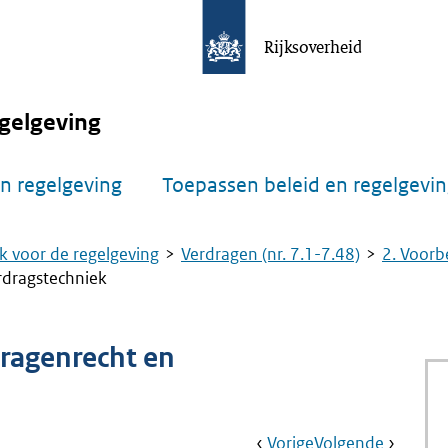
Rijksoverheid
gelgeving
n regelgeving
Toepassen beleid en regelgevi
k voor de regelgeving
Verdragen (nr. 7.1-7.48)
2. Voorbe
rdragstechniek
dragenrecht en
Book
Ga
Vorige
Pagina:
Ga
Volgende
Pagina: