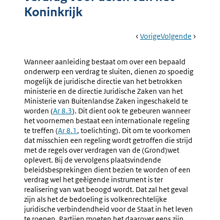
Koninkrijk
Book
Ga
Vorige
Pagina:
Ga
Volgende
Pagina:
Navigation
Naar
2.
Naar
Nr.
Voorbereiding
7.3
Wanneer aanleiding bestaat om over een bepaald
(nr.
Plannin
onderwerp een verdrag te sluiten, dienen zo spoedig
7.2-
mogelijk de juridische directie van het betrokken
7.13)
ministerie en de directie Juridische Zaken van het
Ministerie van Buitenlandse Zaken ingeschakeld te
worden (
Ar 8.3
). Dit dient ook te gebeuren wanneer
het voornemen bestaat een internationale regeling
te treffen (
Ar 8.1
, toelichting). Dit om te voorkomen
dat misschien een regeling wordt getroffen die strijd
met de regels over verdragen van de (Grond)wet
oplevert. Bij de vervolgens plaatsvindende
beleidsbesprekingen dient bezien te worden of een
verdrag wel het geëigende instrument is ter
realisering van wat beoogd wordt. Dat zal het geval
zijn als het de bedoeling is volkenrechtelijke
juridische verbindendheid voor de Staat in het leven
te roepen. Partijen moeten het daarover eens zijn.