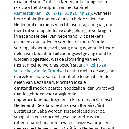
maar niet voor Caribisch Nederland of omgekeerd
(zie voor het standpunt van het kabinet
Externe
Kamerstukken II 2018/19, 33826, nr. 29
link:
). Wanneer
het Koninkrijk namens één van beide delen van
Nederland een mensenrechtenverdrag aangaat, dan
dient dit verdrag derhalve ook gelding te verkrijgen
in het andere deel van Nederland. Dit betekent
eveneens dat indien er voor het desbetreffende
verdrag uitvoeringswetgeving nodig is, voor de beide
delen van Nederland uitvoeringswetgeving dient te
worden opgesteld. Wat de uitvoering van een
mensenrechtenverdrag betreft staat
Externe
artikel 132a
vierde lid, van de Grondwet
echter niet in de weg aan
link:
een zekere mate van differentiatie tussen de beide
delen van Nederland. Mochten lokale
omstandigheden daartoe noodzaken, dan wordt wel
ruimte geboden voor afwijkende
implementatiemaatregelen in Europees en Caribisch
Nederland. De eilandbesturen van Bonaire, Sint
Eustatius en Saba worden geraadpleegd over de
vraag of in een concreet geval behoefte is aan
differentiatie ten aanzien van de wijze waarop een
mensenrechtenverdrag in Caribisch Nederland wordt