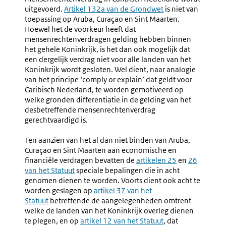
uitgevoerd.
Externe
Artikel 132a van de Grondwet
is niet van
toepassing op Aruba, Curaçao en Sint Maarten.
link:
Hoewel het de voorkeur heeft dat
mensenrechtenverdragen gelding hebben binnen
het gehele Koninkrijk, is het dan ook mogelijk dat
een dergelijk verdrag niet voor alle landen van het
Koninkrijk wordt gesloten.
Wel dient, naar analogie
van het principe ‘comply or explain’ dat geldt voor
Caribisch Nederland, te worden gemotiveerd op
welke gronden differentiatie in de gelding van het
desbetreffende mensenrechtenverdrag
gerechtvaardigd is.
Ten aanzien van het al dan niet binden van Aruba,
Curaçao en Sint Maarten aan economische en
financiële verdragen bevatten de
Externe
artikelen 25
en
Externe
26
van het Statuut
speciale bepalingen die in acht
link:
link:
genomen dienen te worden. Voorts dient ook acht te
worden geslagen op
Externe
artikel 37 van het
Statuut
betreffende de aangelegenheden omtrent
link:
welke de landen van het Koninkrijk overleg dienen
te plegen, en op
Externe
artikel 12 van het Statuut
, dat