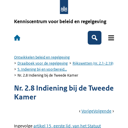
Overslaan
en
naar
de
Kenniscentrum voor beleid en regelgeving
inhoud
gaan
Hoofdnavigatie
Zoeken
Ontwikkelen beleid en regelgeving
Kruimelpad
Draaiboek voor de regelgeving
Rijkswetten (nr. 2.1-2.19)
5. Indiening bij en voorbereid...
Nr. 2.8 Indiening bij de Tweede Kamer
Nr. 2.8 Indiening bij de Tweede
Kamer
Book
Ga
Vorige
Pagina:
Ga
Volgende
Pagina:
Navigation
Naar
5.
Naar
Nr.
Indiening
2.9
Ingevolge
Externe
artikel 15, eerste lid, van het Statuut