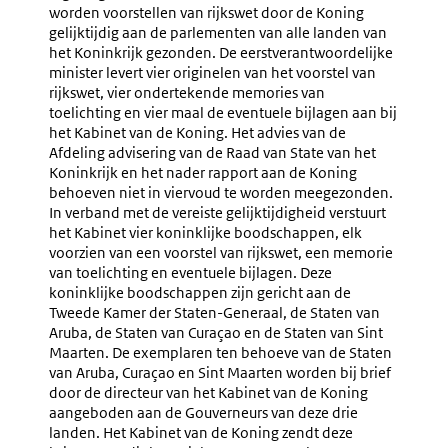
Bij
Verloop
worden voorstellen van rijkswet door de Koning
link:
En
Van
gelijktijdig aan de parlementen van alle landen van
Voorbereiding
Het
het Koninkrijk gezonden. De eerstverantwoordelijke
Van
Voorber
minister levert vier originelen van het voorstel van
De
Onderzo
rijkswet, vier ondertekende memories van
Plenaire
toelichting en vier maal de eventuele bijlagen aan bij
Behandeling
het Kabinet van de Koning. Het advies van de
Door
Afdeling advisering van de Raad van State van het
De
Koninkrijk en het nader rapport aan de Koning
Kamers
behoeven niet in viervoud te worden meegezonden.
Der
In verband met de vereiste gelijktijdigheid verstuurt
Staten-
het Kabinet vier koninklijke boodschappen, elk
Generaal
voorzien van een voorstel van rijkswet, een memorie
(nr.
van toelichting en eventuele bijlagen. Deze
2.8-
koninklijke boodschappen zijn gericht aan de
2.13)
Tweede Kamer der Staten-Generaal, de Staten van
Aruba, de Staten van Curaçao en de Staten van Sint
Maarten. De exemplaren ten behoeve van de Staten
van Aruba, Curaçao en Sint Maarten worden bij brief
door de directeur van het Kabinet van de Koning
aangeboden aan de Gouverneurs van deze drie
landen. Het Kabinet van de Koning zendt deze