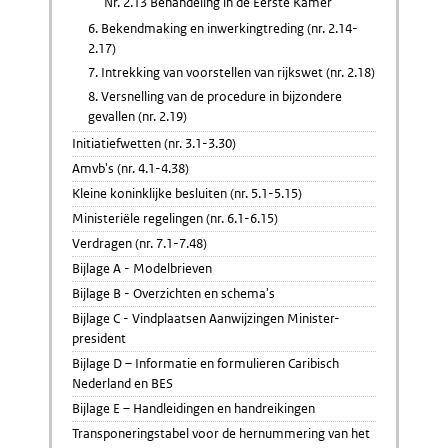
Nr. 2.13 Behandeling in de Eerste Kamer
6. Bekendmaking en inwerkingtreding (nr. 2.14-
2.17)
7. Intrekking van voorstellen van rijkswet (nr. 2.18)
8. Versnelling van de procedure in bijzondere
gevallen (nr. 2.19)
Initiatiefwetten (nr. 3.1-3.30)
Amvb's (nr. 4.1-4.38)
Kleine koninklijke besluiten (nr. 5.1-5.15)
Ministeriële regelingen (nr. 6.1-6.15)
Verdragen (nr. 7.1-7.48)
Bijlage A - Modelbrieven
Bijlage B - Overzichten en schema's
Bijlage C - Vindplaatsen Aanwijzingen Minister-
president
Bijlage D – Informatie en formulieren Caribisch
Nederland en BES
Bijlage E – Handleidingen en handreikingen
Transponeringstabel voor de hernummering van het