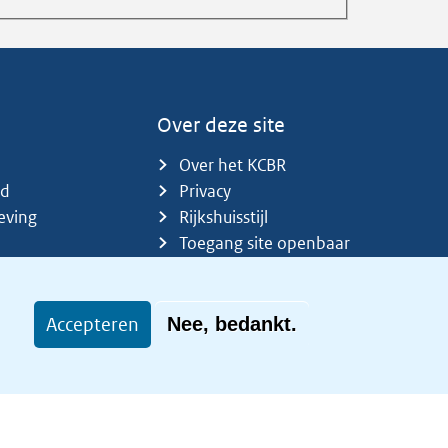
Over deze site
Over het KCBR
id
Privacy
eving
Rijkshuisstijl
Toegang site openbaar
Toegankelijkheid
Accepteren
Nee, bedankt.