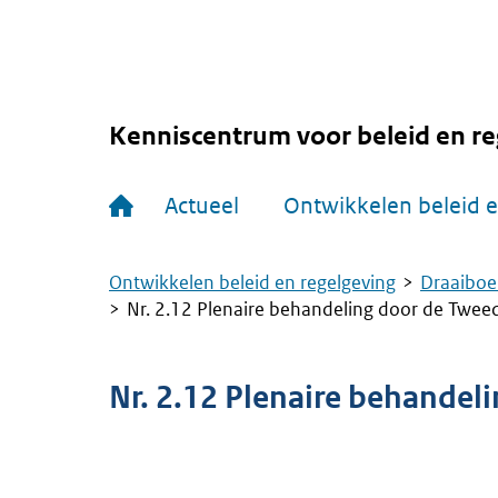
Overslaan
en
naar
de
inhoud
gaan
Kenniscentrum voor beleid en re
Hoofdnavigatie
Actueel
Ontwikkelen beleid e
Ontwikkelen beleid en regelgeving
Draaiboe
Kruimelpad
Nr. 2.12 Plenaire behandeling door de Twe
Nr. 2.12 Plenaire behande