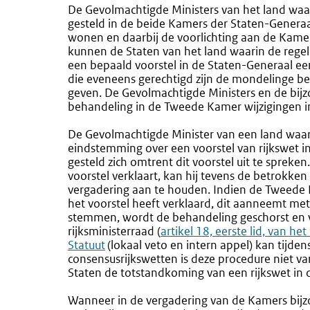
De Gevolmachtigde Ministers van het land waar
gesteld in de beide Kamers der Staten-Generaal
wonen en daarbij de voorlichting aan de Kamer
kunnen de Staten van het land waarin de regel
een bepaald voorstel in de Staten-Generaal ee
die eveneens gerechtigd zijn de mondelinge beh
geven. De Gevolmachtigde Ministers en de bijz
behandeling in de Tweede Kamer wijzigingen in 
De Gevolmachtigde Minister van een land waari
eindstemming over een voorstel van rijkswet i
gesteld zich omtrent dit voorstel uit te spreke
voorstel verklaart, kan hij tevens de betrokk
vergadering aan te houden. Indien de Tweede 
het voorstel heeft verklaard, dit aanneemt met
stemmen, wordt de behandeling geschorst en vi
rijksministerraad (
Externe
artikel 18, eerste lid, van het
Statuut
(lokaal veto en intern appel) kan tijde
link:
consensusrijkswetten is deze procedure niet va
Staten de totstandkoming van een rijkswet in
Wanneer in de vergadering van de Kamers bijz