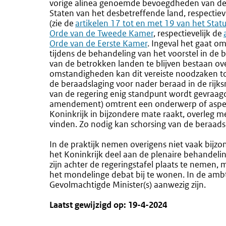
vorige alinea genoemde bevoegdheden van de 
Staten van het desbetreffende land, respectie
(zie de
Externe
artikelen 17 tot en met 19 van het Stat
Orde van de Tweede Kamer
link:
, respectievelijk de
Orde van de Eerste Kamer
. Ingeval het gaat o
tijdens de behandeling van het voorstel in d
van de betrokken landen te blijven bestaan ov
omstandigheden kan dit vereiste noodzaken to
de beraadslaging voor nader beraad in de rijksm
van de regering enig standpunt wordt gevraagd
amendement) omtrent een onderwerp of aspect
Koninkrijk in bijzondere mate raakt, overleg m
vinden. Zo nodig kan schorsing van de beraads
In de praktijk nemen overigens niet vaak bijz
het Koninkrijk deel aan de plenaire behandeli
zijn achter de regeringstafel plaats te nemen
het mondelinge debat bij te wonen. In de am
Gevolmachtigde Minister(s) aanwezig zijn.
Laatst gewijzigd op: 19-4-2024