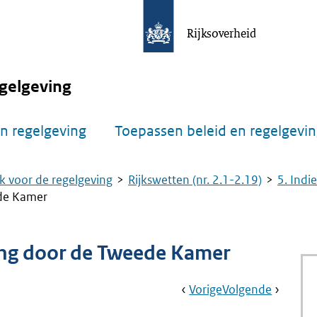
Rijksoverheid
gelgeving
n regelgeving
Toepassen beleid en regelgevi
k voor de regelgeving
Rijkswetten (nr. 2.1-2.19)
5. Indi
ede Kamer
ling door de Tweede Kamer
Book
Ga
Vorige
Pagina:
Ga
Volgende
Pagina:
Navigation
Naar
Nr.
Naar
Nr.