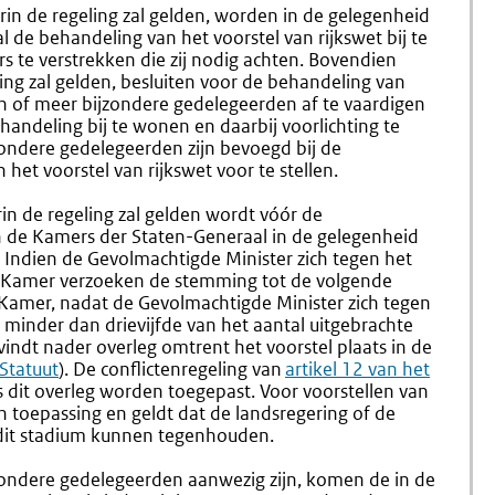
2.11
2.13
in de regeling zal gelden, worden in de gelegenheid
Mondeling
Behande
 de behandeling van het voorstel van rijkswet bij te
Overleg
In
s te verstrekken die zij nodig achten. Bovendien
Met
De
ing zal gelden, besluiten voor de behandeling van
Kamercommissie
Eerste
n of meer bijzondere gedelegeerden af te vaardigen
Kamer
andeling bij te wonen en daarbij voorlichting te
ondere gedelegeerden zijn bevoegd bij de
het voorstel van rijkswet voor te stellen.
n de regeling zal gelden wordt vóór de
n de Kamers der Staten-Generaal in de gelegenheid
n. Indien de Gevolmachtigde Minister zich tegen het
en Kamer verzoeken de stemming tot de volgende
Kamer, nadat de Gevolmachtigde Minister zich tegen
 minder dan drievijfde van het aantal uitgebrachte
ndt nader overleg omtrent het voorstel plaats in de
 Statuut
). De conflictenregeling van
Externe
artikel 12 van het
ns dit overleg worden toegepast. Voor voorstellen van
link:
n toepassing en geldt dat de landsregering of de
 dit stadium kunnen tegenhouden.
ondere gedelegeerden aanwezig zijn, komen de in de