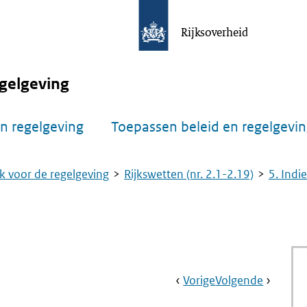
Rijksoverheid
gelgeving
n regelgeving
Toepassen beleid en regelgevi
k voor de regelgeving
Rijkswetten (nr. 2.1-2.19)
5. Indi
Book
Ga
Vorige
Pagina:
Ga
Volgende
Pagina:
Navigation
Naar
Nr.
Naar
Nr.