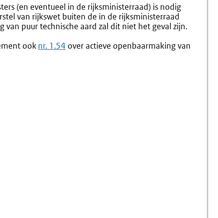
2.9
2.11
s (en eventueel in de rijksministerraad) is nodig
Verloop
Mondeli
tel van rijkswet buiten de in de rijksministerraad
Van
Overleg
 van puur technische aard zal dit niet het geval zijn.
Het
Met
Voorbereidend
Kamerco
rlement ook
nr. 1.54
over actieve openbaarmaking van
Onderzoek