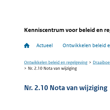
Overslaan
en
naar
de
inhoud
gaan
Kenniscentrum voor beleid en re
Hoofdnavigatie
Actueel
Ontwikkelen beleid e
Ontwikkelen beleid en regelgeving
Draaiboe
Kruimelpad
Nr. 2.10 Nota van wijziging
Nr. 2.10 Nota van wijziging