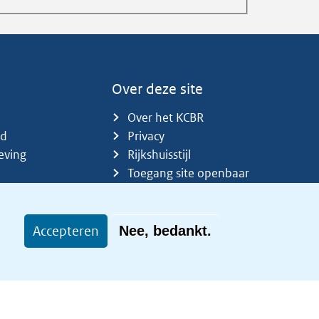
Over deze site
Over het KCBR
id
Privacy
eving
Rijkshuisstijl
Toegang site openbaar
Toegankelijkheid
Accepteren
Nee, bedankt.