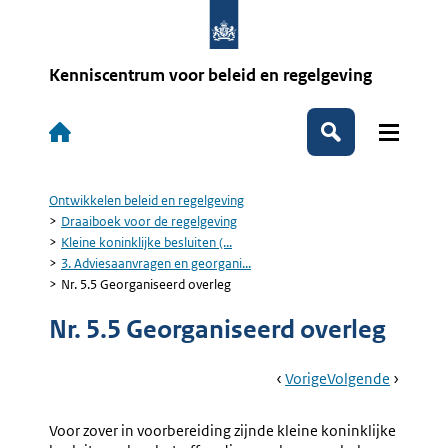
Overslaan
en
naar
de
Kenniscentrum voor beleid en regelgeving
inhoud
gaan
Hoofdnavigatie
Zoeken
Ontwikkelen beleid en regelgeving
Kruimelpad
Draaiboek voor de regelgeving
Kleine koninklijke besluiten (...
3. Adviesaanvragen en georgani...
Nr. 5.5 Georganiseerd overleg
Nr. 5.5 Georganiseerd overleg
Book
Ga
Vorige
Pagina:
Ga
Volgende
Pagina:
Navigation
Naar
Nr.
Naar
4.
5.4
Behande
Voor zover in voorbereiding zijnde kleine koninklijke
Adviesaanvragen
Door