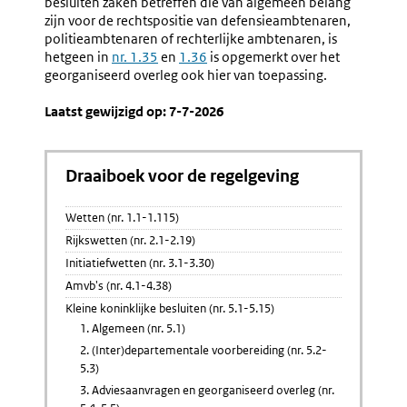
besluiten zaken betreffen die van algemeen belang
De
zijn voor de rechtspositie van defensieambtenaren,
Minister
politieambtenaren of rechterlijke ambtenaren, is
(nr.
hetgeen in
nr. 1.35
en
1.36
is opgemerkt over het
5.6-
georganiseerd overleg ook hier van toepassing.
5.7)
Laatst gewijzigd op: 7-7-2026
Draaiboek voor de regelgeving
Wetten (nr. 1.1-1.115)
Rijkswetten (nr. 2.1-2.19)
Initiatiefwetten (nr. 3.1-3.30)
Amvb's (nr. 4.1-4.38)
Kleine koninklijke besluiten (nr. 5.1-5.15)
1. Algemeen (nr. 5.1)
2. (Inter)departementale voorbereiding (nr. 5.2-
5.3)
3. Adviesaanvragen en georganiseerd overleg (nr.