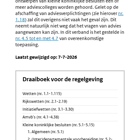
ontwerpen van kleine koninklijke besluiten één of
Georganiseerd
Overleg
meer adviescolleges worden gehoord. Gelet op de
Overleg
afschaffing van adviesverplichtingen (zie hierover
nr.
(nr.
1.18
) zal dit overigens niet vaak het geval zijn. Dit
5.4-
neemt natuurlijk niet weg dat het vragen van advies
5.5)
aangewezen kan zijn. In dit verband is het gestelde in
nr. 4.5 tot en met 4.7
van overeenkomstige
toepassing.
Laatst gewijzigd op: 7-7-2026
Draaiboek voor de regelgeving
Wetten (nr. 1.1-1.115)
Rijkswetten (nr. 2.1-2.19)
Initiatiefwetten (nr. 3.1-3.30)
Amvb's (nr. 4.1-4.38)
Kleine koninklijke besluiten (nr. 5.1-5.15)
1. Algemeen (nr. 5.1)
2. (Inter)departementale voorbereiding (nr. 5.2-