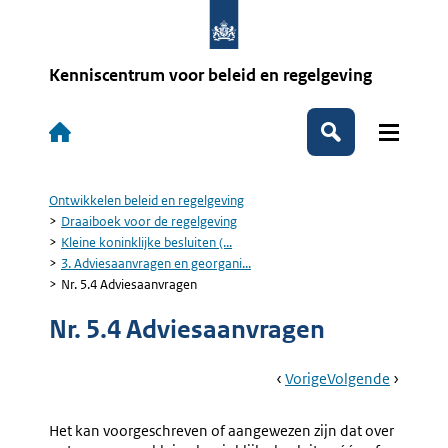
Overslaan
en
naar
de
Kenniscentrum voor beleid en regelgeving
inhoud
gaan
Hoofdnavigatie
Zoeken
Ontwikkelen beleid en regelgeving
Kruimelpad
Draaiboek voor de regelgeving
Kleine koninklijke besluiten (...
3. Adviesaanvragen en georgani...
Nr. 5.4 Adviesaanvragen
Nr. 5.4 Adviesaanvragen
Book
Ga
Vorige
Pagina:
Ga
Volgende
Pagina:
Navigation
Naar
3.
Naar
Nr.
Adviesaanvragen
5.5
Het kan voorgeschreven of aangewezen zijn dat over
En
Georgan