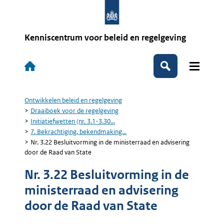
Overslaan
en
naar
de
Kenniscentrum voor beleid en regelgeving
inhoud
gaan
Hoofdnavigatie
Zoeken
Ontwikkelen beleid en regelgeving
Kruimelpad
Draaiboek voor de regelgeving
Initiatiefwetten (nr. 3.1-3.30...
7. Bekrachtiging, bekendmaking...
Nr. 3.22 Besluitvorming in de ministerraad en advisering
door de Raad van State
Nr. 3.22 Besluitvorming in de
ministerraad en advisering
door de Raad van State