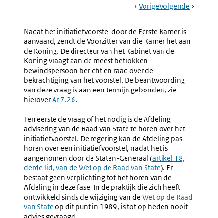
Book
Ga
Vorige
Pagina:
Ga
Volgende
Pagina:
Navigation
Naar
Nr.
Naar
Nr.
3.21
3.23
Nadat het initiatiefvoorstel door de Eerste Kamer is
Algemeen
Bekracht
aanvaard, zendt de Voorzitter van die Kamer het aan
Door
de Koning. De directeur van het Kabinet van de
De
Koning vraagt aan de meest betrokken
Koning,
bewindspersoon bericht en raad over de
Contrasi
bekrachtiging van het voorstel. De beantwoording
Plaatsin
van deze vraag is aan een termijn gebonden, zie
In
hierover
Ar 7.26
.
Het
Staatsbl
Ten eerste de vraag of het nodig is de Afdeling
En
advisering van de Raad van State te horen over het
Inwerkin
initiatiefvoorstel. De regering kan de Afdeling pas
horen over een initiatiefvoorstel, nadat het is
aangenomen door de Staten-Generaal (
Externe
artikel 18,
derde lid, van de Wet op de Raad van State
link:
). Er
bestaat geen verplichting tot het horen van de
Afdeling in deze fase. In de praktijk die zich heeft
ontwikkeld sinds de wijziging van de
Externe
Wet op de Raad
van State
op dit punt in 1989, is tot op heden nooit
link:
advies gevraagd.