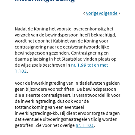
Book
Ga
Vorige
Pagina:
Ga
Volgende
Pagina:
Navigation
Naar
Nr.
Naar
Nr.
3.22
3.24
Nadat de Koning het voorstel overeenkomstig het
Besluitvorming
Mededel
verzoek van de bewindspersoon heeft bekrachtigd,
In
Aan
wordt het door het Kabinet van de Koning voor
De
De
contrasignering naar de eerstverantwoordelijke
Ministerraad
Staten-
bewindspersoon gezonden. Contrasignering en
En
Generaa
daarna plaatsing in het Staatsblad vinden plaats op
Advisering
de wijze zoals beschreven in
nr. 1.99 tot en met
Door
1.102
.
De
Raad
Voor de inwerkingtreding van initiatiefwetten gelden
Van
geen bijzondere voorschriften. De bewindspersoon
State
die als eerste contrasigneert, is verantwoordelijk voor
de inwerkingtreding, dus ook voor de
totstandkoming van een eventueel
inwerkingtredings-kb. Hij dient ervoor zorg te dragen
dat eventuele uitvoeringsmaatregelen tijdig worden
getroffen. Zie voor het overige
nr. 1.103
.