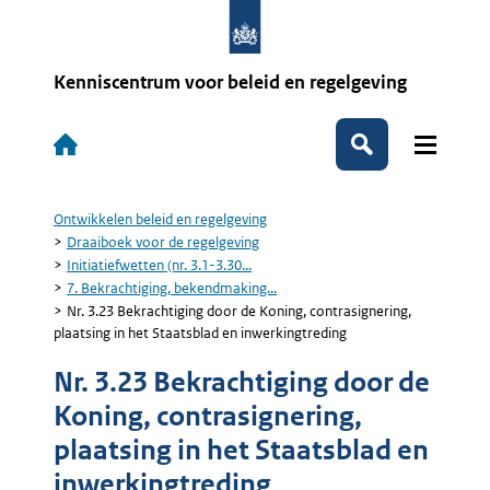
Overslaan
en
naar
de
Kenniscentrum voor beleid en regelgeving
inhoud
gaan
Hoofdnavigatie
Zoeken
Ontwikkelen beleid en regelgeving
Kruimelpad
Draaiboek voor de regelgeving
Initiatiefwetten (nr. 3.1-3.30...
7. Bekrachtiging, bekendmaking...
Nr. 3.23 Bekrachtiging door de Koning, contrasignering,
plaatsing in het Staatsblad en inwerkingtreding
Nr. 3.23 Bekrachtiging door de
Koning, contrasignering,
plaatsing in het Staatsblad en
inwerkingtreding