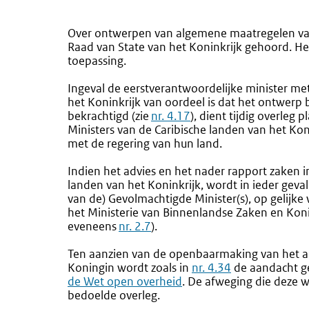
Over ontwerpen van algemene maatregelen van 
Raad van State van het Koninkrijk gehoord. He
toepassing.
Ingeval de eerstverantwoordelijke minister me
het Koninkrijk van oordeel is dat het ontwerp 
bekrachtigd (zie
nr. 4.17
), dient tijdig overle
Ministers van de Caribische landen van het Kon
met de regering van hun land.
Indien het advies en het nader rapport zaken i
landen van het Koninkrijk, wordt in ieder geva
van de) Gevolmachtigde Minister(s), op gelijke 
het Ministerie van Binnenlandse Zaken en Koninkr
eveneens
nr. 2.7
).
Ten aanzien van de openbaarmaking van het ad
Koningin wordt zoals in
nr. 4.34
de aandacht g
de Wet open overheid
. De afweging die deze we
bedoelde overleg.