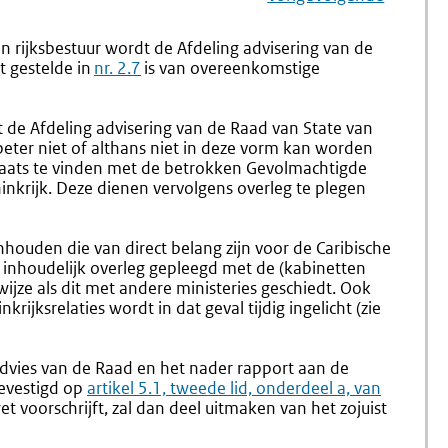
Navigation
Naar
Nr.
Naar
Nr.
4.35
4.37
rijksbestuur wordt de Afdeling advisering van de
Behandeling
Bekend
t gestelde in
nr. 2.7
is van overeenkomstige
Door
En
De
Inwerki
Rijksministerraad
t de Afdeling advisering van de Raad van State van
beter niet of althans niet in deze vorm kan worden
g plaats te vinden met de betrokken Gevolmachtigde
inkrijk. Deze dienen vervolgens overleg te plegen
nhouden die van direct belang zijn voor de Caribische
l inhoudelijk overleg gepleegd met de (kabinetten
wijze als dit met andere ministeries geschiedt. Ook
ijksrelaties wordt in dat geval tijdig ingelicht (zie
vies van de Raad en het nader rapport aan de
evestigd op
Externe
artikel 5.1, tweede lid, onderdeel a, van
t voorschrijft, zal dan deel uitmaken van het zojuist
link: