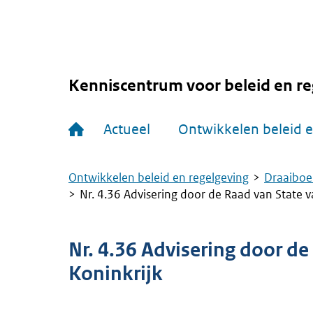
Overslaan
en
naar
de
inhoud
gaan
Kenniscentrum voor beleid en re
Hoofdnavigatie
Actueel
Ontwikkelen beleid e
Ontwikkelen beleid en regelgeving
Draaiboe
Kruimelpad
Nr. 4.36 Advisering door de Raad van State v
Nr. 4.36 Advisering door de
Koninkrijk