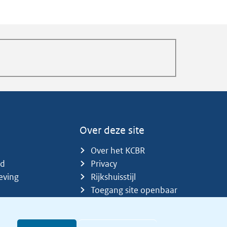
Over deze site
Over het KCBR
id
Privacy
eving
Rijkshuisstijl
Toegang site openbaar
Toegankelijkheid