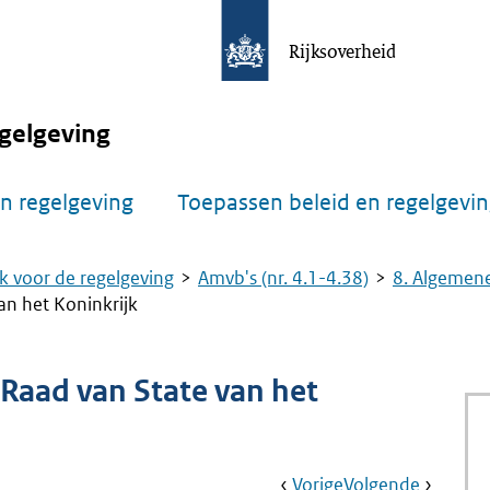
Rijksoverheid
gelgeving
n regelgeving
Toepassen beleid en regelgevi
k voor de regelgeving
Amvb's (nr. 4.1-4.38)
8. Algemene
an het Koninkrijk
 Raad van State van het
Book
Ga
Vorige
Pagina:
Ga
Volgende
Pagina: