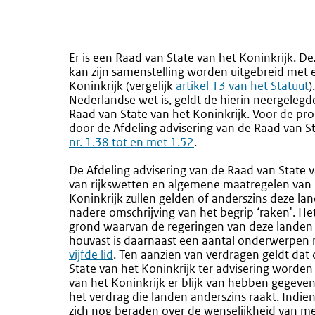
Er is een Raad van State van het Koninkrijk. D
kan zijn samenstelling worden uitgebreid met e
Koninkrijk (vergelijk
Externe
artikel 13 van het Statuut
)
Nederlandse wet is, geldt de hierin neergelegd
link:
Raad van State van het Koninkrijk. Voor de pro
door de Afdeling advisering van de Raad van 
nr. 1.38 tot en met 1.52
.
De Afdeling advisering van de Raad van State
van rijkswetten en algemene maatregelen van ri
Koninkrijk zullen gelden of anderszins deze la
nadere omschrijving van het begrip ‘raken'. He
grond waarvan de regeringen van deze landen z
houvast is daarnaast een aantal onderwerpe
vijfde lid
. Ten aanzien van verdragen geldt dat
State van het Koninkrijk ter advisering worden
van het Koninkrijk er blijk van hebben gegeve
het verdrag die landen anderszins raakt. Indie
zich nog beraden over de wenselijkheid van me