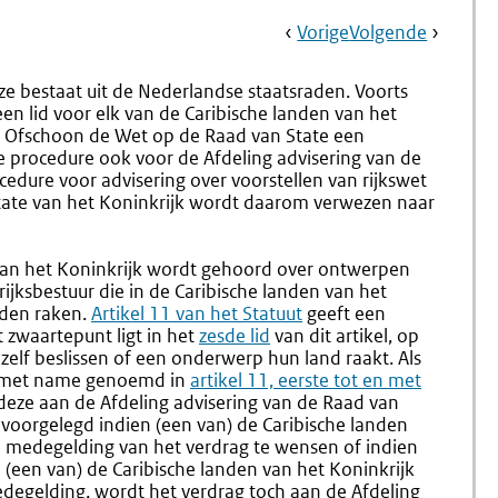
Book
Ga
Vorige
Pagina:
Ga
Volgende
Pagina:
Navigation
Naar
4.
Naar
5.
Advisering
Indienin
eze bestaat uit de Nederlandse staatsraden. Voorts
Door
Bij
en lid voor elk van de Caribische landen van het
De
En
. Ofschoon de Wet op de Raad van State een
Afdeling
Voorber
e procedure ook voor de Afdeling advisering van de
Advisering
Van
cedure voor advisering over voorstellen van rijkswet
Van
De
State van het Koninkrijk wordt daarom verwezen naar
De
Plenaire
Raad
Behande
Van
Door
 van het Koninkrijk wordt gehoord over ontwerpen
State
De
jksbestuur die in de Caribische landen van het
Van
Kamers
nden raken.
Externe
Artikel 11 van het Statuut
geeft een
Het
Der
t zwaartepunt ligt in het
link:
Externe
zesde lid
van dit artikel, op
Koninkrijk
Staten-
elf beslissen of een onderwerp hun land raakt. Als
link:
(nr.
Generaa
n met name genoemd in
Externe
artikel 11, eerste tot en met
2.7)
(nr.
 deze aan de Afdeling advisering van de Raad van
link:
2.8-
 voorgelegd indien (een van) de Caribische landen
2.13)
n medegelding van het verdrag te wensen of indien
n (een van) de Caribische landen van het Koninkrijk
degelding, wordt het verdrag toch aan de Afdeling