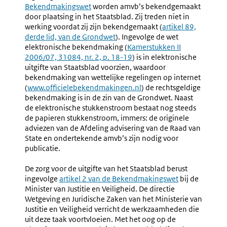
Verklaring
Inwerkin
Bekendmakingswet
link:
worden amvb’s bekendgemaakt
Van
door plaatsing in het Staatsblad. Zij treden niet in
Contraseign
werking voordat zij zijn bekendgemaakt (
Externe
artikel 89,
derde lid, van de Grondwet
). Ingevolge de wet
link:
elektronische bekendmaking (
Externe
Kamerstukken II
2006/07, 31084, nr. 2, p. 18-19
link:
) is in elektronische
uitgifte van Staatsblad voorzien, waardoor
bekendmaking van wettelijke regelingen op internet
(
Externe
www.officielebekendmakingen.nl
) de rechtsgeldige
bekendmaking is in de zin van de Grondwet. Naast
link:
de elektronische stukkenstroom bestaat nog steeds
de papieren stukkenstroom, immers: de originele
adviezen van de Afdeling advisering van de Raad van
State en ondertekende amvb’s zijn nodig voor
publicatie.
De zorg voor de uitgifte van het Staatsblad berust
ingevolge
Externe
artikel 2 van de Bekendmakingswet
bij de
Minister van Justitie en Veiligheid. De directie
link:
Wetgeving en Juridische Zaken van het Ministerie van
Justitie en Veiligheid verricht de werkzaamheden die
uit deze taak voortvloeien. Met het oog op de