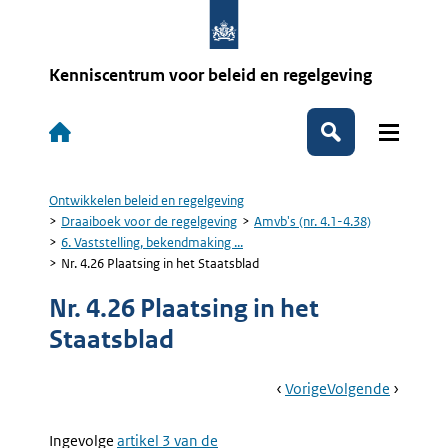
Overslaan
en
naar
de
Kenniscentrum voor beleid en regelgeving
inhoud
gaan
Hoofdnavigatie
Zoeken
Ontwikkelen beleid en regelgeving
Kruimelpad
Draaiboek voor de regelgeving
Amvb's (nr. 4.1-4.38)
6. Vaststelling, bekendmaking ...
Nr. 4.26 Plaatsing in het Staatsblad
Nr. 4.26 Plaatsing in het
Staatsblad
Book
Ga
Vorige
Pagina:
Ga
Volgende
Pagina:
Navigation
Naar
Nr.
Naar
Nr.
4.25
4.27
Ingevolge
Externe
artikel 3 van de