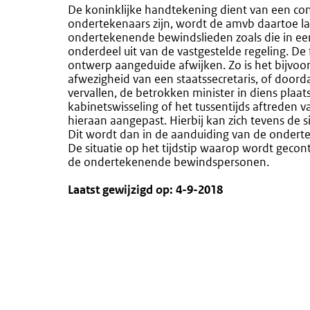
De koninklijke handtekening dient van een cont
ondertekenaars zijn, wordt de amvb daartoe la
ondertekenende bewindslieden zoals die in 
onderdeel uit van de vastgestelde regeling. De 
ontwerp aangeduide afwijken. Zo is het bijvoorb
afwezigheid van een staatssecretaris, of doorda
vervallen, de betrokken minister in diens plaa
kabinetswisseling of het tussentijds aftrede
hieraan aangepast. Hierbij kan zich tevens de si
Dit wordt dan in de aanduiding van de ondert
De situatie op het tijdstip waarop wordt geco
de ondertekenende bewindspersonen.
Laatst gewijzigd op: 4-9-2018