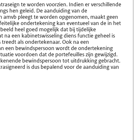
4.23
4.25
raseign te worden voorzien. Indien er verschillende
Ondertekening
Verklari
ngs hen geleid. De aanduiding van de
Door
Van
een amvb pleegt te worden opgenomen, maakt geen
De
Contras
feitelijke ondertekening kan eventueel van de in het
Koning
eeld heel goed mogelijk dat bij tijdelijke
t na een kabinetswisseling diens functie geheel is
ts treedt als ondertekenaar. Ook na een
n van een bewindspersoon wordt de ondertekening
tuatie voordoen dat de portefeuilles zijn gewijzigd.
ekenende bewindspersoon tot uitdrukking gebracht.
ntrasigneerd is dus bepalend voor de aanduiding van