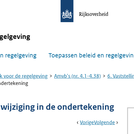
Rijksoverheid
gelgeving
n regelgeving
Toepassen beleid en regelgevi
k voor de regelgeving
Amvb's (nr. 4.1-4.38)
6. Vaststell
ondertekening
 wijziging in de ondertekening
Book
Ga
Vorige
Pagina:
Ga
Volgende
Pagina:
Navigation
Naar
Nr.
Naar
Nr.