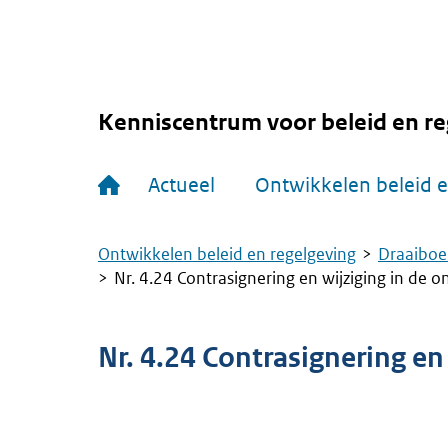
Overslaan
en
naar
de
inhoud
gaan
Kenniscentrum voor beleid en re
Hoofdnavigatie
Actueel
Ontwikkelen beleid e
Ontwikkelen beleid en regelgeving
Draaiboe
Kruimelpad
Nr. 4.24 Contrasignering en wijziging in de 
Nr. 4.24 Contrasignering en