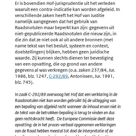
Er is bovendien Hof-jurisprudentie uit het verleden
waaruit een contra-indicatie kan worden afgeleid. In
verschillende zaken heeft het Hof van Justitie
namelijk aangegeven dat het gebruik van
Raadsnotulen maar beperkt kan zijn: gegevens uit
niet-gepubliceerde Raadsnotulen die nieuw zijn, in
die zin dat ze niet ook al uit andere bronnen (met
name tekst van het besluit, systeem en context,
doelstellingen) blijken, hebben geen juridische
waarde. Zij kunnen slechts dienen ter bevestiging
van een opvatting, die op grond van andere
gegevens al was verkregen (o.a. zaken 237/84, Jur.
1986, blz. 1247,
Externe
C-292/89
, Antonissen, Jur. 1991,
blz. 745).
link:
In zaak C-292/89 overwoog het Hof dat een verklaring in de
Raadsnotulen niet kan worden gebruikt bij de uitlegging van
een bepaling van afgeleid recht wanneer de inhoud ervan niet in
de tekst van de betrokken bepaling is terug te vinden en dus
geen rechtskracht heeft. De Europese Commissie deelt deze
opvatting: de in het proces-verbaal opgenomen verklaringen
van de Raad hebben meestal tot doel de interpretatie of de