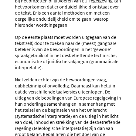
Bij het omzetten of uitvoeren van EU-regelgeving kan
EU-
Kennelij
het voorkomen dat er onduidelijkheid ontstaat over
Regelgeving
Onjuist
de tekst. Er is een aantal methoden om met een
dergelijke onduidelijkheid om te gaan, waarop
hieronder wordt ingegaan.
Op de eerste plaats moet worden uitgegaan van de
tekst zelf, door te zoeken naar de (meest) gangbare
betekenis van de bewoordingen in het 'gewone'
spraakgebruik of in het desbetreffende technische,
economische of juridische vakjargon (grammaticale
interpretatie).
Niet zelden echter zijn de bewoordingen vaag,
dubbelzinnig of onvolledig. Daarnaast kan het zijn
dat de verschillende taalversies uiteenlopen. De
uitleg van de bepalingen van Europese regelgeving in
hun onderlinge samenhang en in samenhang met
het stelsel en de beginselen van het Unierecht
(systematische interpretatie) en de uitleg in het licht
van doel, inhoud en strekking van de desbetreffende
regeling (teleologische interpretatie) zijn dan van
groot belang. Bepalingen die het doel van de