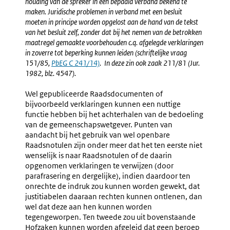
houding van de spreker in een bepaald verband bekend te
maken. Juridische problemen in verband met een besluit
moeten in principe worden opgelost aan de hand van de tekst
van het besluit zelf, zonder dat bij het nemen van de betrokken
maatregel gemaakte voorbehouden c.q. afgelegde verklaringen
in zoverre tot beperking kunnen leiden (schriftelijke vraag
151/85,
Externe
PbEG C 241/14)
. In deze zin ook zaak 211/81 (Jur.
1982, blz. 4547).
link:
Wel gepubliceerde Raadsdocumenten of
bijvoorbeeld verklaringen kunnen een nuttige
functie hebben bij het achterhalen van de bedoeling
van de gemeenschapswetgever. Punten van
aandacht bij het gebruik van wel openbare
Raadsnotulen zijn onder meer dat het ten eerste niet
wenselijk is naar Raadsnotulen of de daarin
opgenomen verklaringen te verwijzen (door
parafrasering en dergelijke), indien daardoor ten
onrechte de indruk zou kunnen worden gewekt, dat
justitiabelen daaraan rechten kunnen ontlenen, dan
wel dat deze aan hen kunnen worden
tegengeworpen. Ten tweede zou uit bovenstaande
Hofzaken kunnen worden afgeleid dat geen beroep