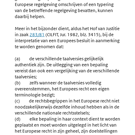
Europese regelgeving omschrijven of een typering
van de betreffende regelgeving bevatten, kunnen
daarbij helpen.
Meer in het bijzonder dient, aldus het Hof van Justitie
in zaak
Externe
283/81
(CILFIT, Jur. 1982, blz. 3415), bij de
interpretatie van een Europees besluit in aanmerking
link:
te worden genomen dat:
(a) de verschillende taalversies gelijkelijk
authentiek zijn. De uitlegging van een bepaling
vereist dan ook een vergelijking van de verschillende
taalversies;
(b) zelfs wanneer de taalversies volledig
overeenstemmen, het Europees recht een eigen
terminologie bezigt;
(c) de rechtsbegrippen in het Europese recht niet
noodzakelijkerwijs dezelfde inhoud hebben als in de
verschillende nationale rechtsstelsels;
(d) elke bepaling in haar context dient te worden
geplaatst en moet worden uitgelegd in het licht van
het Europese recht in zijn geheel, zijn doelstellingen