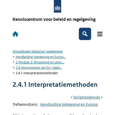
Overslaan
en
naar
de
Kenniscentrum voor beleid en regelgeving
inhoud
gaan
Hoofdnavigatie
Zoeken
Ontwikkelen beleid en regelgeving
Kruimelpad
Handleiding Wetgeving en Europ...
2 Module 2: Omzetting en uitvo...
2.4 Interpretatie van EU-regel...
2.4.1 Interpretatiemethoden
2.4.1 Interpretatiemethoden
Book
Ga
Vorige
Pagina:
Ga
Volgende
Pagina:
Navigation
Naar
2.4
Naar
2.4.2
Trefwoord(en):
Handleiding Wetgeving en Europa
Interpretatie
Omgang
Van
Met