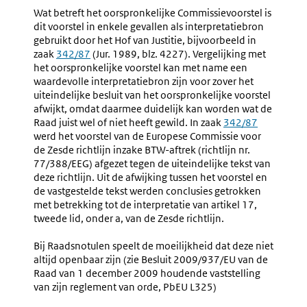
Wat betreft het oorspronkelijke Commissievoorstel is
dit voorstel in enkele gevallen als interpretatiebron
gebruikt door het Hof van Justitie, bijvoorbeeld in
zaak
Externe
342/87
(Jur. 1989, blz. 4227). Vergelijking met
het oorspronkelijke voorstel kan met name een
link:
waardevolle interpretatiebron zijn voor zover het
uiteindelijke besluit van het oorspronkelijke voorstel
afwijkt, omdat daarmee duidelijk kan worden wat de
Raad juist wel of niet heeft gewild. In zaak
Externe
342/87
werd het voorstel van de Europese Commissie voor
link:
de Zesde richtlijn inzake BTW-aftrek (richtlijn nr.
77/388/EEG) afgezet tegen de uiteindelijke tekst van
deze richtlijn. Uit de afwijking tussen het voorstel en
de vastgestelde tekst werden conclusies getrokken
met betrekking tot de interpretatie van artikel 17,
tweede lid, onder a, van de Zesde richtlijn.
Bij Raadsnotulen speelt de moeilijkheid dat deze niet
altijd openbaar zijn (zie Besluit 2009/937/EU van de
Raad van 1 december 2009 houdende vaststelling
van zijn reglement van orde, PbEU L325)