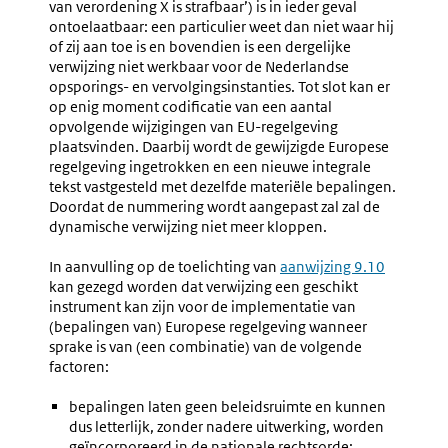
van verordening X is strafbaar’) is in ieder geval
ontoelaatbaar: een particulier weet dan niet waar hij
of zij aan toe is en bovendien is een dergelijke
verwijzing niet werkbaar voor de Nederlandse
opsporings- en vervolgingsinstanties. Tot slot kan er
op enig moment codificatie van een aantal
opvolgende wijzigingen van EU-regelgeving
plaatsvinden. Daarbij wordt de gewijzigde Europese
regelgeving ingetrokken en een nieuwe integrale
tekst vastgesteld met dezelfde materiële bepalingen.
Doordat de nummering wordt aangepast zal zal de
dynamische verwijzing niet meer kloppen.
In aanvulling op de toelichting van
aanwijzing 9.10
kan gezegd worden dat verwijzing een geschikt
instrument kan zijn voor de implementatie van
(bepalingen van) Europese regelgeving wanneer
sprake is van (een combinatie) van de volgende
factoren:
bepalingen laten geen beleidsruimte en kunnen
dus letterlijk, zonder nadere uitwerking, worden
geïncorporeerd in de nationale rechtsorde;