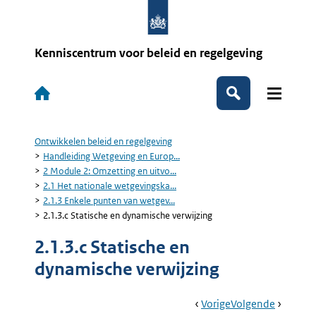
Overslaan
en
naar
de
Kenniscentrum voor beleid en regelgeving
inhoud
gaan
Hoofdnavigatie
Zoeken
Ontwikkelen beleid en regelgeving
Kruimelpad
Handleiding Wetgeving en Europ...
2 Module 2: Omzetting en uitvo...
2.1 Het nationale wetgevingska...
2.1.3 Enkele punten van wetgev...
2.1.3.c Statische en dynamische verwijzing
2.1.3.c Statische en
dynamische verwijzing
Book
Ga
Vorige
Pagina:
Ga
Volgende
Pagina: