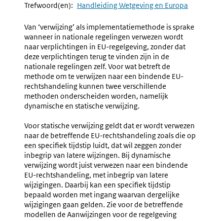
Navigation
Naar
2.1.3.b
Naar
2.2
Trefwoord(en):
Handleiding Wetgeving en Europa
Verwijzing
Gevallen
Naar
Waarin
Van ‘verwijzing’ als implementatiemethode is sprake
Verdragen,
Geen
wanneer in nationale regelingen verwezen wordt
Instellingen,
Omzetti
naar verplichtingen in EU-regelgeving, zonder dat
EU-
Nodig
deze verplichtingen terug te vinden zijn in de
Regelgeving,
Is
nationale regelingen zelf. Voor wat betreft de
Publicatieblad
methode om te verwijzen naar een bindende EU-
rechtshandeling kunnen twee verschillende
methoden onderscheiden worden, namelijk
dynamische en statische verwijzing.
Voor statische verwijzing geldt dat er wordt verwezen
naar de betreffende EU-rechtshandeling zoals die op
een specifiek tijdstip luidt, dat wil zeggen zonder
inbegrip van latere wijzingen. Bij dynamische
verwijzing wordt juist verwezen naar een bindende
EU-rechtshandeling, met inbegrip van latere
wijzigingen. Daarbij kan een specifiek tijdstip
bepaald worden met ingang waarvan dergelijke
wijzigingen gaan gelden. Zie voor de betreffende
modellen de Aanwijzingen voor de regelgeving