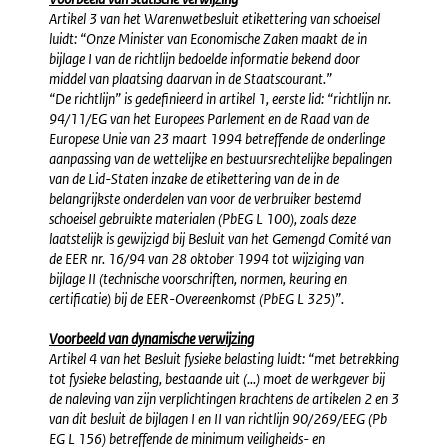
Artikel 3 van het Warenwetbesluit etikettering van schoeisel
luidt: “Onze Minister van Economische Zaken maakt de in
bijlage I van de richtlijn bedoelde informatie bekend door
middel van plaatsing daarvan in de Staatscourant.”
“De richtlijn” is gedefinieerd in artikel 1, eerste lid: “richtlijn nr.
94/11/EG van het Europees Parlement en de Raad van de
Europese Unie van 23 maart 1994 betreffende de onderlinge
aanpassing van de wettelijke en bestuursrechtelijke bepalingen
van de Lid-Staten inzake de etikettering van de in de
belangrijkste onderdelen van voor de verbruiker bestemd
schoeisel gebruikte materialen (PbEG L 100), zoals deze
laatstelijk is gewijzigd bij Besluit van het Gemengd Comité van
de EER nr. 16/94 van 28 oktober 1994 tot wijziging van
bijlage II (technische voorschriften, normen, keuring en
certificatie) bij de EER-Overeenkomst (PbEG L 325)”.
Voorbeeld van dynamische verwijzing
Artikel 4 van het Besluit fysieke belasting luidt: “met betrekking
tot fysieke belasting, bestaande uit (...) moet de werkgever bij
de naleving van zijn verplichtingen krachtens de artikelen 2 en 3
van dit besluit de bijlagen I en II van richtlijn 90/269/EEG (Pb
EG L 156) betreffende de minimum veiligheids- en