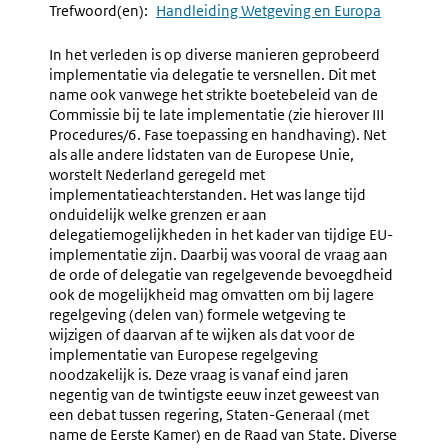
Navigation
Naar
2.1.2.a
Naar
2.1.3
Trefwoord(en):
Handleiding Wetgeving en Europa
Beginsel
Enkele
Van
Punten
In het verleden is op diverse manieren geprobeerd
Primaat
Van
implementatie via delegatie te versnellen. Dit met
Van
Wetgevi
name ook vanwege het strikte boetebeleid van de
De
Commissie bij te late implementatie (zie hierover III
Wetgever
Procedures/6. Fase toepassing en handhaving). Net
als alle andere lidstaten van de Europese Unie,
worstelt Nederland geregeld met
implementatieachterstanden. Het was lange tijd
onduidelijk welke grenzen er aan
delegatiemogelijkheden in het kader van tijdige EU-
implementatie zijn. Daarbij was vooral de vraag aan
de orde of delegatie van regelgevende bevoegdheid
ook de mogelijkheid mag omvatten om bij lagere
regelgeving (delen van) formele wetgeving te
wijzigen of daarvan af te wijken als dat voor de
implementatie van Europese regelgeving
noodzakelijk is. Deze vraag is vanaf eind jaren
negentig van de twintigste eeuw inzet geweest van
een debat tussen regering, Staten-Generaal (met
name de Eerste Kamer) en de Raad van State. Diverse