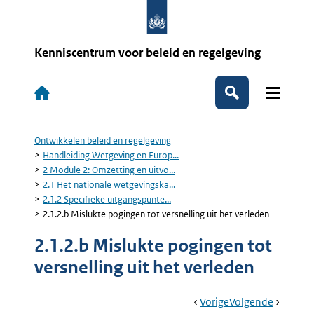
Overslaan
en
naar
de
Kenniscentrum voor beleid en regelgeving
inhoud
gaan
Hoofdnavigatie
Zoeken
Ontwikkelen beleid en regelgeving
Kruimelpad
Handleiding Wetgeving en Europ...
2 Module 2: Omzetting en uitvo...
2.1 Het nationale wetgevingska...
2.1.2 Specifieke uitgangspunte...
2.1.2.b Mislukte pogingen tot versnelling uit het verleden
2.1.2.b Mislukte pogingen tot
versnelling uit het verleden
Book
Ga
Vorige
Pagina:
Ga
Volgende
Pagina: