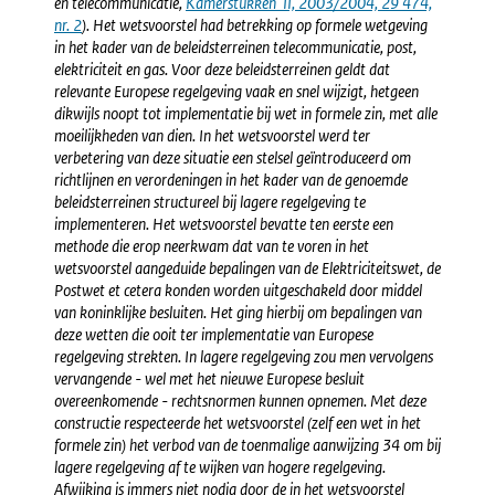
en telecommunicatie,
Externe
Kamerstukken II, 2003/2004, 29 474,
nr. 2
). Het wetsvoorstel had betrekking op formele wetgeving
link:
in het kader van de beleidsterreinen telecommunicatie, post,
elektriciteit en gas. Voor deze beleidsterreinen geldt dat
relevante Europese regelgeving vaak en snel wijzigt, hetgeen
dikwijls noopt tot implementatie bij wet in formele zin, met alle
moeilijkheden van dien. In het wetsvoorstel werd ter
verbetering van deze situatie een stelsel geïntroduceerd om
richtlijnen en verordeningen in het kader van de genoemde
beleidsterreinen structureel bij lagere regelgeving te
implementeren. Het wetsvoorstel bevatte ten eerste een
methode die erop neerkwam dat van te voren in het
wetsvoorstel aangeduide bepalingen van de Elektriciteitswet, de
Postwet et cetera konden worden uitgeschakeld door middel
van koninklijke besluiten. Het ging hierbij om bepalingen van
deze wetten die ooit ter implementatie van Europese
regelgeving strekten. In lagere regelgeving zou men vervolgens
vervangende - wel met het nieuwe Europese besluit
overeenkomende - rechtsnormen kunnen opnemen. Met deze
constructie respecteerde het wetsvoorstel (zelf een wet in het
formele zin) het verbod van de toenmalige aanwijzing 34 om bij
lagere regelgeving af te wijken van hogere regelgeving.
Afwijking is immers niet nodig door de in het wetsvoorstel