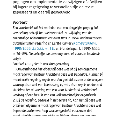
pogingen om implementatie via wijzigen of afwijken
bij lagere regelgeving te versnellen zijn de revue
gepasseerd en daarbij gesneuveld.
Voorbeeld
Een voorbeeld uit het verleden van een dergelijke poging tot
versnelling betreft het wetsvoorstel tot wijziging van de
toenmalige Telecommunicatiewet was in 1998 onderwerp van
discussie tussen regering en Eerste Kamer (
Externe
Kamerstukken I,
1998/1999, 25 533, nr. 11b
en Handelingen I, 1998/1999,
link:
p. 16-69). De betreffende bepaling van het voorstel luidde als
volgt:
“Artikel 18.2 [niet in werking getreden]
1. Onverminderd het elders bij deze wet of bij een algemene
maatregel van bestuur krachtens deze wet bepaalde, kunnen bij
ministeriële regeling regels worden gesteld inzake onderwerpen
waarop deze wet van toepassing is, mits deze regels uitsluitend
strekken ter uitvoering van een voor Nederland verbindend
verdrag of een besluit van een volkenrechtelijke organisatie.
2. Bij de regeling, bedoeld in het eerste lid, kan het bij deze wet
of bij een algemene maatregel van bestuur krachtens deze wet
bepaalde buiten werking worden gesteld, voorzover dat
noodzakelijk is voor een juiste en tijdige uitvoering van een