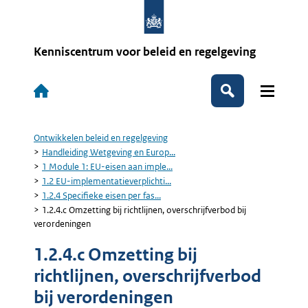
Overslaan
en
naar
de
Kenniscentrum voor beleid en regelgeving
inhoud
gaan
Hoofdnavigatie
Zoeken
Ontwikkelen beleid en regelgeving
Kruimelpad
Handleiding Wetgeving en Europ...
1 Module 1: EU-eisen aan imple...
1.2 EU-implementatieverplichti...
1.2.4 Specifieke eisen per fas...
1.2.4.c Omzetting bij richtlijnen, overschrijfverbod bij
verordeningen
1.2.4.c Omzetting bij
richtlijnen, overschrijfverbod
bij verordeningen