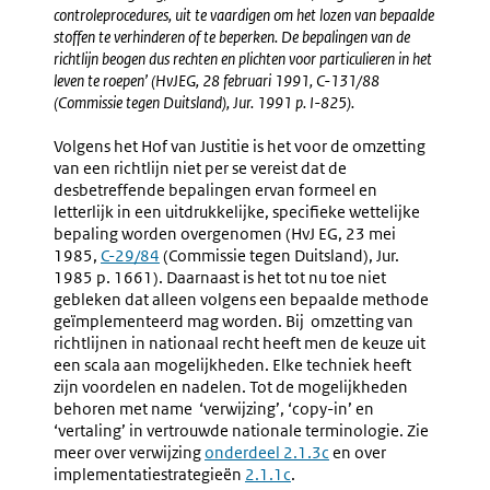
controleprocedures, uit te vaardigen om het lozen van bepaalde
stoffen te verhinderen of te beperken. De bepalingen van de
richtlijn beogen dus rechten en plichten voor particulieren in het
leven te roepen’ (HvJEG, 28 februari 1991, C-131/88
(Commissie tegen Duitsland), Jur. 1991 p. I-825).
Volgens het Hof van Justitie is het voor de omzetting
van een richtlijn niet per se vereist dat de
desbetreffende bepalingen ervan formeel en
letterlijk in een uitdrukkelijke, specifieke wettelijke
bepaling worden overgenomen (HvJ EG, 23 mei
1985,
Externe
C-29/84
(Commissie tegen Duitsland), Jur.
1985 p. 1661). Daarnaast is het tot nu toe niet
link:
gebleken dat alleen volgens een bepaalde methode
geïmplementeerd mag worden. Bij omzetting van
richtlijnen in nationaal recht heeft men de keuze uit
een scala aan mogelijkheden. Elke techniek heeft
zijn voordelen en nadelen. Tot de mogelijkheden
behoren met name ‘verwijzing’, ‘copy-in’ en
‘vertaling’ in vertrouwde nationale terminologie. Zie
meer over verwijzing
onderdeel 2.1.3c
en over
implementatiestrategieën
2.1.1c
.