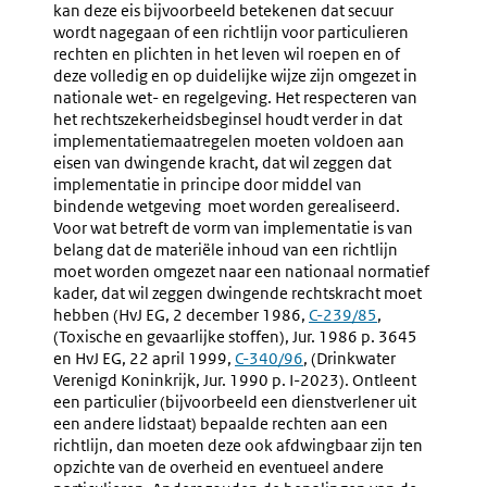
kan deze eis bijvoorbeeld betekenen dat secuur
wordt nagegaan of een richtlijn voor particulieren
rechten en plichten in het leven wil roepen en of
deze volledig en op duidelijke wijze zijn omgezet in
nationale wet- en regelgeving. Het respecteren van
het rechtszekerheidsbeginsel houdt verder in dat
implementatiemaatregelen moeten voldoen aan
eisen van dwingende kracht, dat wil zeggen dat
implementatie in principe door middel van
bindende wetgeving moet worden gerealiseerd.
Voor wat betreft de vorm van implementatie is van
belang dat de materiële inhoud van een richtlijn
moet worden omgezet naar een nationaal normatief
kader, dat wil zeggen dwingende rechtskracht moet
hebben (HvJ EG, 2 december 1986,
Externe
C-239/85
,
(Toxische en gevaarlijke stoffen), Jur. 1986 p. 3645
link:
en HvJ EG, 22 april 1999,
Externe
C-340/96
, (Drinkwater
Verenigd Koninkrijk, Jur. 1990 p. I-2023). Ontleent
link:
een particulier (bijvoorbeeld een dienstverlener uit
een andere lidstaat) bepaalde rechten aan een
richtlijn, dan moeten deze ook afdwingbaar zijn ten
opzichte van de overheid en eventueel andere