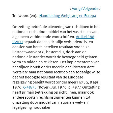
Book
Ga
Vorige
Pagina:
Ga
Volgende
Pagina:
Navigation
Naar
1.2.4.b
Naar
1.2.4.d
Trefwoord(en):
Handleiding Wetgeving en Europa
Nalaten
Harmoni
Van
Van
Omzetting betreft de uitvoering van richtlijnen in het
Contraire
National
nationale recht door middel van het vaststellen van
Handelingen
Regelge
algemeen verbindende voorschriften.
Externe
Artikel 288
Gedurende
Door
VWEU
bepaalt dat een richtlijn verbindend is ten
link:
De
Aanpass
aanzien van het te bereiken resultaat voor elke
Omzettingstermij
Strijdige
lidstaat waarvoor zij bestemd is, doch aan de
En
Regelge
nationale instanties wordt de bevoegdheid gelaten
Uitvoeringstermij
vorm en middelen te kiezen. Het implementeren van
richtlijnen houdt onder meer in dat lidstaten deze
‘vertalen’ naar nationaal recht op een zodanige wijze
dat het beoogde resultaat van de Europese
regelgeving bereikt wordt (onder meer HvJ EG, 8 april
1976,
Externe
C-48/75
(Royer), Jur. 1976, p. 497.) Omzetting
heeft primair betrekking op richtlijnen, maar ook
link:
andere soorten rechtsinstrumenten kunnen tot
omzetting door middel van nationale wet- en
regelgeving noodzaken.