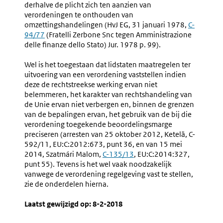
derhalve de plicht zich ten aanzien van
verordeningen te onthouden van
omzettingshandelingen (HvJ EG, 31 januari 1978,
Externe
C-
94/77
(Fratelli Zerbone Snc tegen Amministrazione
link:
delle finanze dello Stato) Jur. 1978 p. 99).
Wel is het toegestaan dat lidstaten maatregelen ter
uitvoering van een verordening vaststellen indien
deze de rechtstreekse werking ervan niet
belemmeren, het karakter van rechtshandeling van
de Unie ervan niet verbergen en, binnen de grenzen
van de bepalingen ervan, het gebruik van de bij die
verordening toegekende beoordelingsmarge
preciseren (arresten van 25 oktober 2012, Ketelä, C-
592/11, EU:C:2012:673, punt 36, en van 15 mei
2014, Szatmári Malom,
Externe
C-135/13
, EU:C:2014:327,
punt 55). Tevens is het wel vaak noodzakelijk
link:
vanwege de verordening regelgeving vast te stellen,
zie de onderdelen hierna.
Laatst gewijzigd op: 8-2-2018