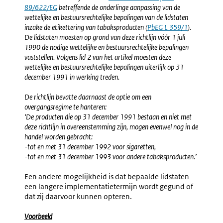
89/622/EG
betreffende de onderlinge aanpassing van de
link:
wettelijke en bestuursrechtelijke bepalingen van de lidstaten
inzake de etikettering van tabaksproducten (
Externe
PbEG L 359/1
).
De lidstaten moesten op grond van deze richtlijn vóór 1 juli
link:
1990 de nodige wettelijke en bestuursrechtelijke bepalingen
vaststellen. Volgens lid 2 van het artikel moesten deze
wettelijke en bestuursrechtelijke bepalingen uiterlijk op 31
december 1991 in werking treden.
De richtlijn bevatte daarnaast de optie om een
overgangsregime te hanteren:
‘De producten die op 31 december 1991 bestaan en niet met
deze richtlijn in overeenstemming zijn, mogen evenwel nog in de
handel worden gebracht:
-tot en met 31 december 1992 voor sigaretten,
-tot en met 31 december 1993 voor andere tabaksproducten.’
Een andere mogelijkheid is dat bepaalde lidstaten
een langere implementatietermijn wordt gegund of
dat zij daarvoor kunnen opteren.
Voorbeeld