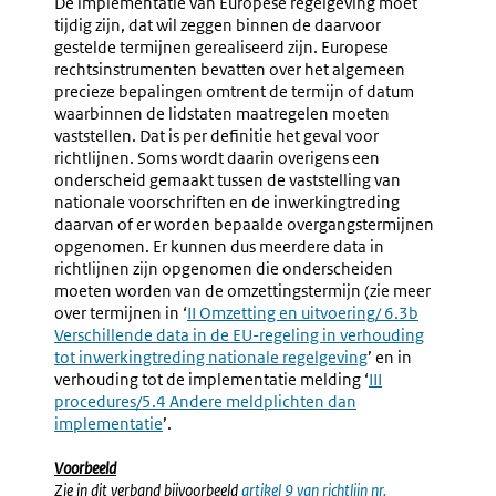
De implementatie van Europese regelgeving moet
tijdig zijn, dat wil zeggen binnen de daarvoor
gestelde termijnen gerealiseerd zijn. Europese
rechtsinstrumenten bevatten over het algemeen
precieze bepalingen omtrent de termijn of datum
waarbinnen de lidstaten maatregelen moeten
vaststellen. Dat is per definitie het geval voor
richtlijnen. Soms wordt daarin overigens een
onderscheid gemaakt tussen de vaststelling van
nationale voorschriften en de inwerkingtreding
daarvan of er worden bepaalde overgangstermijnen
opgenomen. Er kunnen dus meerdere data in
richtlijnen zijn opgenomen die onderscheiden
moeten worden van de omzettingstermijn (zie meer
over termijnen in ‘
II Omzetting en uitvoering
/ 6.3b
Verschillende data in de EU-regeling in verhouding
tot inwerkingtreding nationale regelgeving
’ en in
verhouding tot de implementatie melding ‘
III
procedures/5.4 Andere meldplichten dan
implementatie
’.
Voorbeeld
Zie in dit verband bijvoorbeeld
Externe
artikel 9 van richtlijn nr.