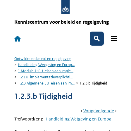
Overslaan
en
naar
de
Kenniscentrum voor beleid en regelgeving
inhoud
gaan
Hoofdnavigatie
Zoeken
Ontwikkelen beleid en regelgeving
Kruimelpad
Handleiding Wetgeving en Europ...
1 Module 1: EU-eisen aan imple...
1.2 EU-implementatieverplichti...
1.2.3 Algemene EU-eisen aan im...
1.2.3.b Tijdigheid
1.2.3.b Tijdigheid
Book
Ga
Vorige
Pagina:
Ga
Volgende
Pagina:
Navigation
Naar
1.2.3.a
Naar
1.2.3.c
Trefwoord(en):
Handleiding Wetgeving en Europa
Nuttig
Volledig
Effect