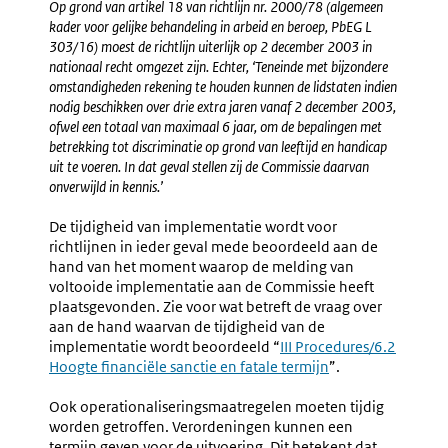
Op grond van artikel 18 van richtlijn nr. 2000/78 (algemeen
kader voor gelijke behandeling in arbeid en beroep, PbEG L
303/16) moest de richtlijn uiterlijk op 2 december 2003 in
nationaal recht omgezet zijn. Echter, ‘Teneinde met bijzondere
omstandigheden rekening te houden kunnen de lidstaten indien
nodig beschikken over drie extra jaren vanaf 2 december 2003,
ofwel een totaal van maximaal 6 jaar, om de bepalingen met
betrekking tot discriminatie op grond van leeftijd en handicap
uit te voeren. In dat geval stellen zij de Commissie daarvan
onverwijld in kennis.’
De tijdigheid van implementatie wordt voor
richtlijnen in ieder geval mede beoordeeld aan de
hand van het moment waarop de melding van
voltooide implementatie aan de Commissie heeft
plaatsgevonden. Zie voor wat betreft de vraag over
aan de hand waarvan de tijdigheid van de
implementatie wordt beoordeeld “
III Procedures/6.2
Hoogte financiële sanctie en fatale termijn
”.
Ook operationaliseringsmaatregelen moeten tijdig
worden getroffen. Verordeningen kunnen een
termijn geven voor de uitvoering. Dit betekent dat