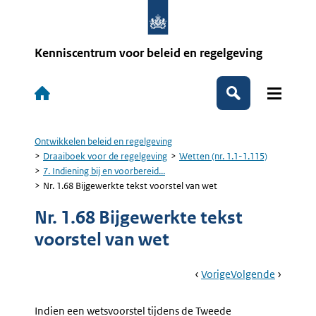
Overslaan
en
naar
de
Kenniscentrum voor beleid en regelgeving
inhoud
gaan
Hoofdnavigatie
Zoeken
Ontwikkelen beleid en regelgeving
Kruimelpad
Draaiboek voor de regelgeving
Wetten (nr. 1.1-1.115)
7. Indiening bij en voorbereid...
Nr. 1.68 Bijgewerkte tekst voorstel van wet
Nr. 1.68 Bijgewerkte tekst
voorstel van wet
Book
Ga
Vorige
Pagina:
Ga
Volgende
Pagina:
Navigation
Naar
Nr.
Naar
Nr.
1.67
1.69
Indien een wetsvoorstel tijdens de Tweede