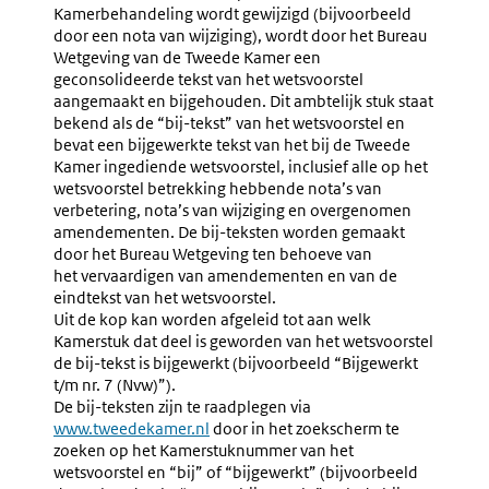
Advisering
Mondeli
Kamerbehandeling wordt gewijzigd (bijvoorbeeld
Door
Overleg
door een nota van wijziging), wordt door het Bureau
De
Met
Wetgeving van de Tweede Kamer een
Raad
Kamerco
geconsolideerde tekst van het wetsvoorstel
Van
(wetgevi
aangemaakt en bijgehouden. Dit ambtelijk stuk staat
State
bekend als de “bij-tekst” van het wetsvoorstel en
Over
bevat een bijgewerkte tekst van het bij de Tweede
Een
Kamer ingediende wetsvoorstel, inclusief alle op het
Nota
wetsvoorstel betrekking hebbende nota’s van
Van
verbetering, nota’s van wijziging en overgenomen
Wijziging
amendementen. De bij-teksten worden gemaakt
door het Bureau Wetgeving ten behoeve van
het vervaardigen van amendementen en van de
eindtekst van het wetsvoorstel.
Uit de kop kan worden afgeleid tot aan welk
Kamerstuk dat deel is geworden van het wetsvoorstel
de bij-tekst is bijgewerkt (bijvoorbeeld “Bijgewerkt
t/m nr. 7 (Nvw)”).
De bij-teksten zijn te raadplegen via
Externe
www.tweedekamer.nl
door in het zoekscherm te
link:
zoeken op het Kamerstuknummer van het
wetsvoorstel en “bij” of “bijgewerkt” (bijvoorbeeld