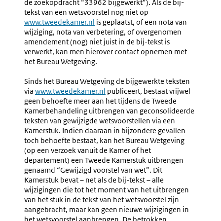
de zoekopdracht “33962 bijgewerkt”). Als de bij-
tekst van een wetsvoorstel nog niet op
Externe
www.tweedekamer.nl
is geplaatst, of een nota van
link:
wijziging, nota van verbetering, of overgenomen
amendement (nog) niet juist in de bij-tekst is
verwerkt, kan men hierover contact opnemen met
het Bureau Wetgeving.
Sinds het Bureau Wetgeving de bijgewerkte teksten
via
Externe
www.tweedekamer.nl
publiceert, bestaat vrijwel
geen behoefte meer aan het tijdens de Tweede
link:
Kamerbehandeling uitbrengen van geconsolideerde
teksten van gewijzigde wetsvoorstellen via een
Kamerstuk. Indien daaraan in bijzondere gevallen
toch behoefte bestaat, kan het Bureau Wetgeving
(op een verzoek vanuit de Kamer of het
departement) een Tweede Kamerstuk uitbrengen
genaamd “Gewijzigd voorstel van wet”. Dit
Kamerstuk bevat – net als de bij-tekst – alle
wijzigingen die tot het moment van het uitbrengen
van het stuk in de tekst van het wetsvoorstel zijn
aangebracht, maar kan geen nieuwe wijzigingen in
het wetsvoorstel aanbrengen. De betrokken