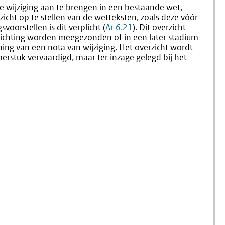
1.58
1.60
e wijziging aan te brengen in een bestaande wet,
Controleren
Uitbren
icht op te stellen van de wetteksten, zoals deze vóór
Van
Van
voorstellen is dit verplicht (
Ar 6.21
). Dit overzicht
De
Een
elichting worden meegezonden of in een later stadium
Vervaardigde
Persberi
ing van een nota van wijziging. Het overzicht wordt
Tekst
stuk vervaardigd, maar ter inzage gelegd bij het