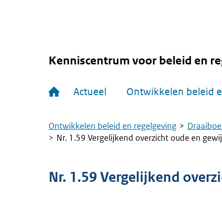
Overslaan
en
naar
de
inhoud
gaan
Kenniscentrum voor beleid en re
Hoofdnavigatie
Actueel
Ontwikkelen beleid e
Ontwikkelen beleid en regelgeving
Draaiboe
Kruimelpad
Nr. 1.59 Vergelijkend overzicht oude en gewij
Nr. 1.59 Vergelijkend overz