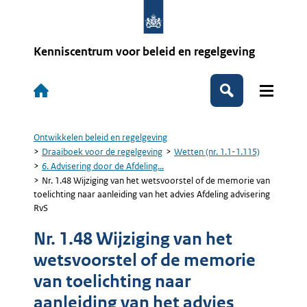
Overslaan
en
naar
de
Kenniscentrum voor beleid en regelgeving
inhoud
gaan
Hoofdnavigatie
Zoeken
Ontwikkelen beleid en regelgeving
Kruimelpad
Draaiboek voor de regelgeving
Wetten (nr. 1.1-1.115)
6. Advisering door de Afdeling...
Nr. 1.48 Wijziging van het wetsvoorstel of de memorie van
toelichting naar aanleiding van het advies Afdeling advisering
RvS
Nr. 1.48 Wijziging van het
wetsvoorstel of de memorie
van toelichting naar
aanleiding van het advies