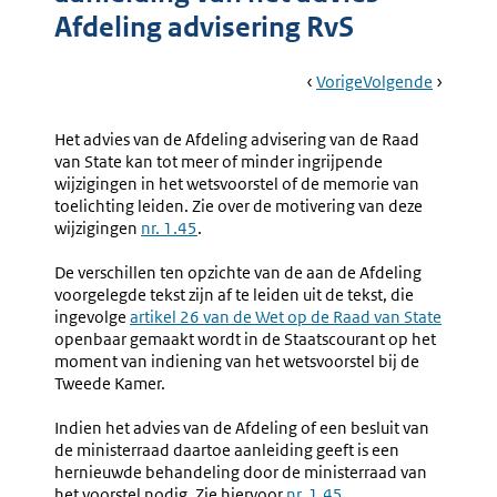
Afdeling advisering RvS
Book
Ga
Vorige
Pagina:
Ga
Volgende
Pagina:
Navigation
Naar
Nr.
Naar
Nr.
1.47
1.49
Het advies van de Afdeling advisering van de Raad
Nader
Overige
van State kan tot meer of minder ingrijpende
Rapport
Wijzigin
wijzigingen in het wetsvoorstel of de memorie van
Bij
In
toelichting leiden. Zie over de motivering van deze
Onverplicht
Het
wijzigingen
nr. 1.45
.
Gevraagde
Wetsvoor
Adviezen
Of
De verschillen ten opzichte van de aan de Afdeling
En
De
voorgelegde tekst zijn af te leiden uit de tekst, die
Ongevraagde/spo
Memori
ingevolge
Externe
artikel 26 van de Wet op de Raad van State
Adviezen
Van
openbaar gemaakt wordt in de Staatscourant op het
link:
Toelicht
moment van indiening van het wetsvoorstel bij de
Tweede Kamer.
Indien het advies van de Afdeling of een besluit van
de ministerraad daartoe aanleiding geeft is een
hernieuwde behandeling door de ministerraad van
het voorstel nodig. Zie hiervoor
nr. 1.45
.