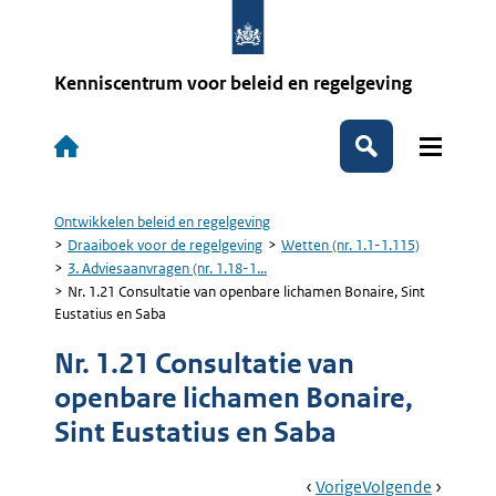
Overslaan
en
naar
de
Kenniscentrum voor beleid en regelgeving
inhoud
gaan
Hoofdnavigatie
Zoeken
Ontwikkelen beleid en regelgeving
Kruimelpad
Draaiboek voor de regelgeving
Wetten (nr. 1.1-1.115)
3. Adviesaanvragen (nr. 1.18-1...
Nr. 1.21 Consultatie van openbare lichamen Bonaire, Sint
Eustatius en Saba
Nr. 1.21 Consultatie van
openbare lichamen Bonaire,
Sint Eustatius en Saba
Book
Ga
Vorige
Pagina:
Ga
Volgende
Pagina: