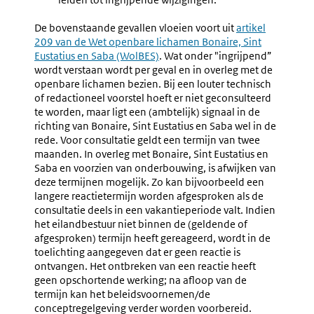
De bovenstaande gevallen vloeien voort uit
Externe
artikel
209 van de Wet openbare lichamen Bonaire, Sint
link:
Eustatius en Saba (WolBES)
.
Wat onder "ingrijpend”
wordt verstaan wordt per geval en in overleg met de
openbare lichamen bezien. Bij een louter technisch
of redactioneel voorstel hoeft er niet geconsulteerd
te worden, maar ligt een (ambtelijk) signaal in de
richting van Bonaire, Sint Eustatius en Saba wel in de
rede. Voor consultatie geldt een termijn van twee
maanden. In overleg met Bonaire, Sint Eustatius en
Saba en voorzien van onderbouwing, is afwijken van
deze termijnen mogelijk. Zo kan bijvoorbeeld een
langere reactietermijn worden afgesproken als de
consultatie deels in een vakantieperiode valt. Indien
het eilandbestuur niet binnen de (geldende of
afgesproken) termijn heeft gereageerd, wordt in de
toelichting aangegeven dat er geen reactie is
ontvangen.
Het ontbreken van een reactie heeft
geen opschortende werking; na afloop van de
termijn kan het
beleidsvoornemen/de
conceptregelgeving verder worden voorbereid.