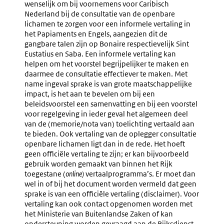
wenselijk om bij voornemens voor Caribisch
Nederland bij de consultatie van de openbare
lichamen te zorgen voor een informele vertaling in
het Papiaments en Engels, aangezien dit de
gangbare talen zijn op Bonaire respectievelijk Sint
Eustatius en Saba. Een informele vertaling kan
helpen om het voorstel begrijpelijker te maken en
daarmee de consultatie effectiever te maken. Met
name ingeval sprake is van grote maatschappelijke
impact, is het aan te bevelen om bij een
beleidsvoorstel een samenvatting en bij een voorstel
voor regelgeving in ieder geval het algemeen deel
van de (memorie/nota van) toelichting vertaald aan
te bieden. Ook vertaling van de oplegger
consultatie
openbare lichamen ligt dan in de rede.
Het hoeft
geen officiële vertaling te zijn; er kan bijvoorbeeld
gebruik worden gemaakt van binnen het Rijk
toegestane (
online)
vertaalprogramma’s
. Er moet dan
wel in of bij het document worden vermeld dat geen
sprake is van een officiële vertaling (disclaimer). Voor
vertaling kan ook contact opgenomen worden met
het Ministerie van Buitenlandse Zaken of kan
ondersteuning worden gevraagd aan de Rijksdienst