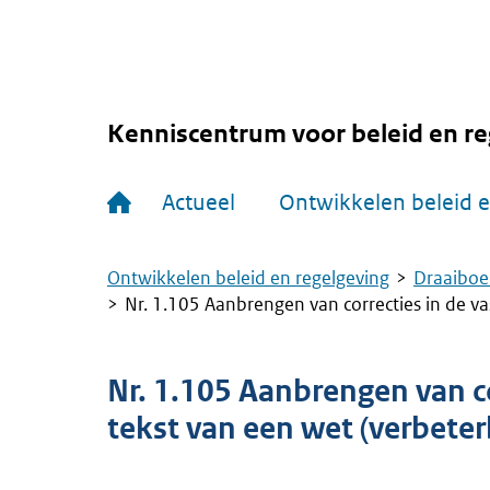
Overslaan
en
naar
de
inhoud
gaan
Kenniscentrum voor beleid en re
Hoofdnavigatie
Actueel
Ontwikkelen beleid e
Ontwikkelen beleid en regelgeving
Draaiboe
Kruimelpad
Nr. 1.105 Aanbrengen van correcties in de va
Nr. 1.105 Aanbrengen van co
tekst van een wet (verbeter