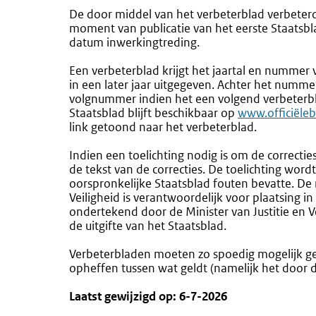
De door middel van het verbeterblad verbeter
moment van publicatie van het eerste Staatsb
datum inwerkingtreding.
Een verbeterblad krijgt het jaartal en nummer 
in een later jaar uitgegeven. Achter het numm
volgnummer indien het een volgend verbeterbla
Staatsblad blijft beschikbaar op
Externe
www.officiële
link getoond naar het verbeterblad.
link:
Indien een toelichting nodig is om de correcti
de tekst van de correcties. De toelichting wor
oorspronkelijke Staatsblad fouten bevatte. De 
Veiligheid is verantwoordelijk voor plaatsing i
ondertekend door de Minister van Justitie en V
de uitgifte van het Staatsblad.
Verbeterbladen moeten zo spoedig mogelijk ge
opheffen tussen wat geldt (namelijk het door 
Laatst gewijzigd op: 6-7-2026