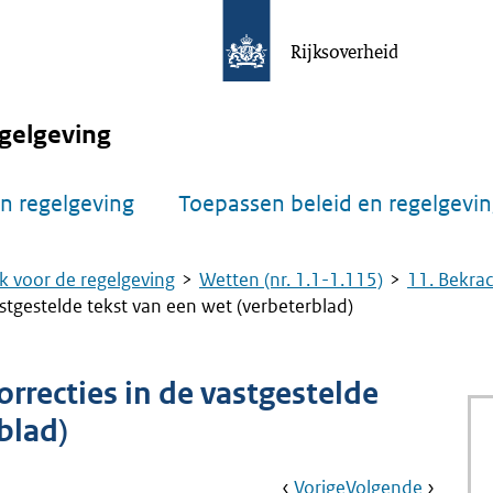
Rijksoverheid
gelgeving
n regelgeving
Toepassen beleid en regelgevi
k voor de regelgeving
Wetten (nr. 1.1-1.115)
11. Bekrac
stgestelde tekst van een wet (verbeterblad)
rrecties in de vastgestelde
blad)
Book
Ga
Vorige
Pagina:
Ga
Volgende
Pagina: