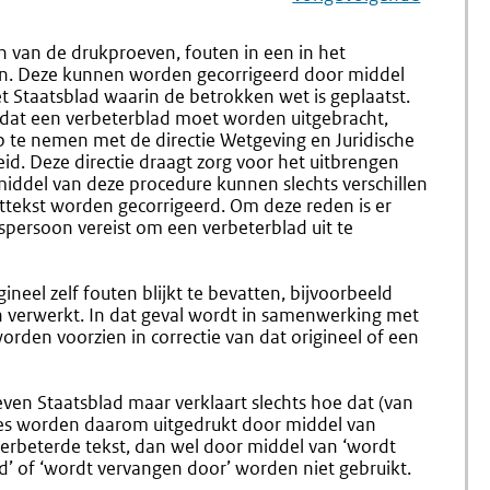
Navigation
Naar
Nr.
Naar
Nr.
1.104
1.106
 van de drukproeven, fouten in een in het
Publicatie
Inwerki
pen. Deze kunnen worden gecorrigeerd door middel
Van
t Staatsblad waarin de betrokken wet is geplaatst.
De
s dat een verbeterblad moet worden uitgebracht,
Integrale
p te nemen met de directie Wetgeving en Juridische
Tekst
heid. Deze directie draagt zorg voor het uitbrengen
Van
middel van deze procedure kunnen slechts verschillen
Een
ttekst worden gecorrigeerd. Om deze reden is er
Gewijzigde
persoon vereist om een verbeterblad uit te
Wet
ineel zelf fouten blijkt te bevatten, bijvoorbeeld
ijn verwerkt. In dat geval wordt in samenwerking met
orden voorzien in correctie van dat origineel of een
even Staatsblad maar verklaart slechts hoe dat (van
ties worden daarom uitgedrukt door middel van
verbeterde tekst, dan wel door middel van ‘wordt
gd’ of ‘wordt vervangen door’ worden niet gebruikt.