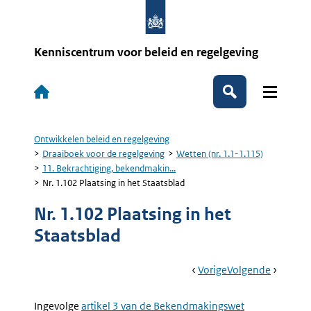
Overslaan
en
naar
de
Kenniscentrum voor beleid en regelgeving
inhoud
gaan
Hoofdnavigatie
Zoeken
Ontwikkelen beleid en regelgeving
Kruimelpad
Draaiboek voor de regelgeving
Wetten (nr. 1.1-1.115)
11. Bekrachtiging, bekendmakin...
Nr. 1.102 Plaatsing in het Staatsblad
Nr. 1.102 Plaatsing in het
Staatsblad
Book
Ga
Vorige
Pagina:
Ga
Volgende
Pagina:
Navigation
Naar
Nr.
Naar
Nr.
1.101
1.103
Ingevolge
Externe
artikel 3 van de Bekendmakingswet