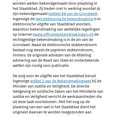
Verklaring
Aanvulli
worden wetten bekendgemaakt door plaatsing in
link:
Van
Op
het Staatsblad. Zij treden niet in werking voordat zij
Contraseign
De
zijn bekendgemaakt (
Externe
artikel 88 van de Grondwet
).
Wettekst
Ingevolge de
Externe
Wet elektronische bekendmaking
link:
is in
elektronische uitgifte van Staatsblad voorzien,
link:
waardoor bekendmaking van wettelijke regelingen
op internet (
Externe
www.officielebekendmakingen.nl
) de
rechtsgeldige bekendmaking is in de zin van de
link:
Grondwet. Naast de elektronische stukkenstroom
bestaat nog steeds de papieren stukkenstroom,
immers: de originele adviezen van de Afdeling
advisering van de Raad van State en ondertekende
wetten zijn nodig voor publicatie.
De zorg voor de uitgifte van het Staatsblad berust
ingevolge
Externe
artikel 2 van de Bekendmakingswet
bij de
Minister van Justitie en Veiligheid. De directie
link:
Wetgeving en Juridische Zaken van het Ministerie van
Justitie en Veiligheid verricht de werkzaamheden die
uit deze taak voortvloeien. Met het oog op de
plaatsing van een wet in het Staatsblad dient het
origineel daarvan te worden toegezonden aan