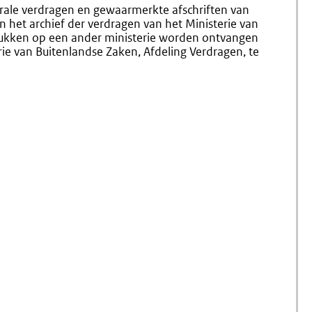
7.22
7.42
rale verdragen en gewaarmerkte afschriften van
Bekendmaking
Mededel
 het archief der verdragen van het Ministerie van
Van
Aan
tukken op een ander ministerie worden ontvangen
Besluiten
Het
rie van Buitenlandse Zaken, Afdeling Verdragen, te
Parleme