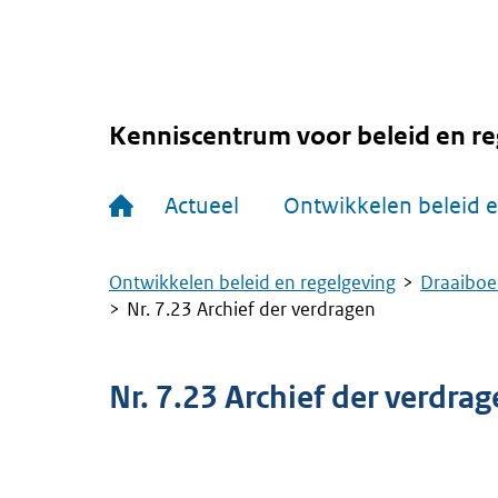
Overslaan
en
naar
de
inhoud
gaan
Kenniscentrum voor beleid en re
Hoofdnavigatie
Actueel
Ontwikkelen beleid e
Ontwikkelen beleid en regelgeving
Draaiboe
Kruimelpad
Nr. 7.23 Archief der verdragen
Nr. 7.23 Archief der verdra