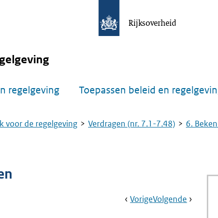
Rijksoverheid
gelgeving
n regelgeving
Toepassen beleid en regelgevi
k voor de regelgeving
Verdragen (nr. 7.1-7.48)
6. Beken
gen
Book
Ga
Vorige
Pagina:
Ga
Volgende
Pagina:
Navigation
Naar
Nr.
Naar
Nr.