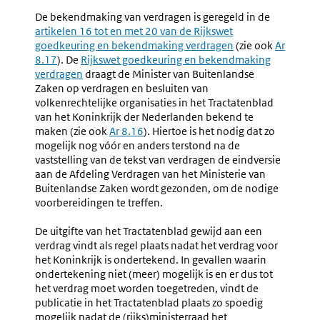
Bekendmaking
7.22
De bekendmaking van verdragen is geregeld in de
Externe
(nr.
Bekend
artikelen 16 tot en met 20 van de
Rijkswet
link:
7.21-
Van
goedkeuring en bekendmaking verdragen
(zie ook
Ar
7.24)
Besluite
8.17
). De
Externe
Rijkswet goedkeuring en bekendmaking
verdragen
link:
draagt de Minister van Buitenlandse
Zaken op verdragen en besluiten van
volkenrechtelijke organisaties in het Tractatenblad
van het Koninkrijk der Nederlanden bekend te
maken (zie ook
Ar 8.16
). Hiertoe is het nodig dat zo
mogelijk nog vóór en anders terstond na de
vaststelling van de tekst van verdragen de eindversie
aan de Afdeling Verdragen van het Ministerie van
Buitenlandse Zaken wordt gezonden, om de nodige
voorbereidingen te treffen.
De uitgifte van het Tractatenblad gewijd aan een
verdrag vindt als regel plaats nadat het verdrag voor
het Koninkrijk is ondertekend. In gevallen waarin
ondertekening niet (meer) mogelijk is en er dus tot
het verdrag moet worden toegetreden, vindt de
publicatie in het Tractatenblad plaats zo spoedig
mogelijk nadat de (rijks)ministerraad het