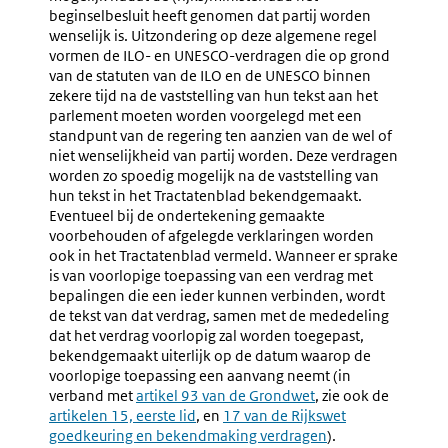
beginselbesluit heeft genomen dat partij worden
wenselijk is. Uitzondering op deze algemene regel
vormen de ILO- en UNESCO-verdragen die op grond
van de statuten van de ILO en de UNESCO binnen
zekere tijd na de vaststelling van hun tekst aan het
parlement moeten worden voorgelegd met een
standpunt van de regering ten aanzien van de wel of
niet wenselijkheid van partij worden. Deze verdragen
worden zo spoedig mogelijk na de vaststelling van
hun tekst in het Tractatenblad bekendgemaakt.
Eventueel bij de ondertekening gemaakte
voorbehouden of afgelegde verklaringen worden
ook in het Tractatenblad vermeld. Wanneer er sprake
is van voorlopige toepassing van een verdrag met
bepalingen die een ieder kunnen verbinden, wordt
de tekst van dat verdrag, samen met de mededeling
dat het verdrag voorlopig zal worden toegepast,
bekendgemaakt uiterlijk op de datum waarop de
voorlopige toepassing een aanvang neemt (in
verband met
Externe
artikel 93 van de Grondwet
, zie ook de
Externe
artikelen 15, eerste lid
link:
, en
Externe
17 van de Rijkswet
link:
goedkeuring en bekendmaking verdragen
link:
).