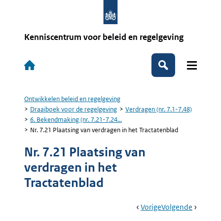
Overslaan
en
naar
de
Kenniscentrum voor beleid en regelgeving
inhoud
gaan
Hoofdnavigatie
Zoeken
Ontwikkelen beleid en regelgeving
Kruimelpad
Draaiboek voor de regelgeving
Verdragen (nr. 7.1-7.48)
6. Bekendmaking (nr. 7.21-7.24...
Nr. 7.21 Plaatsing van verdragen in het Tractatenblad
Nr. 7.21 Plaatsing van
verdragen in het
Tractatenblad
Book
Ga
Vorige
Pagina:
Ga
Volgende
Pagina:
Navigation
Naar
6.
Naar
Nr.