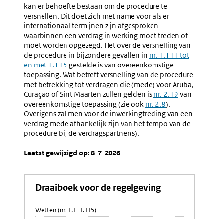
Van
Rapport
kan er behoefte bestaan om de procedure te
De
Aan
versnellen. Dit doet zich met name voor als er
Procedure
Het
internationaal termijnen zijn afgesproken
In
Parleme
waarbinnen een verdrag in werking moet treden of
Bijzondere
(nr.
moet worden opgezegd. Het over de versnelling van
Gevallen
7.48)
de procedure in bijzondere gevallen in
nr. 1.111 tot
(nr.
en met 1.115
gestelde is van overeenkomstige
7.47)
toepassing. Wat betreft versnelling van de procedure
met betrekking tot verdragen die (mede) voor Aruba,
Curaçao of Sint Maarten zullen gelden is
nr. 2.19
van
overeenkomstige toepassing (zie ook
nr. 2.8
).
Overigens zal men voor de inwerkingtreding van een
verdrag mede afhankelijk zijn van het tempo van de
procedure bij de verdragspartner(s).
Laatst gewijzigd op: 8-7-2026
Draaiboek voor de regelgeving
Wetten (nr. 1.1-1.115)