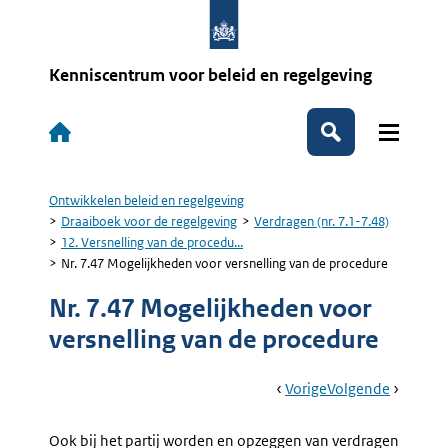
Overslaan
en
naar
de
Kenniscentrum voor beleid en regelgeving
inhoud
gaan
Hoofdnavigatie
Zoeken
Ontwikkelen beleid en regelgeving
Kruimelpad
Draaiboek voor de regelgeving
Verdragen (nr. 7.1-7.48)
12. Versnelling van de procedu...
Nr. 7.47 Mogelijkheden voor versnelling van de procedure
Nr. 7.47 Mogelijkheden voor
versnelling van de procedure
Book
Ga
Vorige
Pagina:
Ga
Volgende
Pagina:
Navigation
Naar
12.
Naar
13.
Versnelling
Jaarlijks
Ook bij het partij worden en opzeggen van verdragen