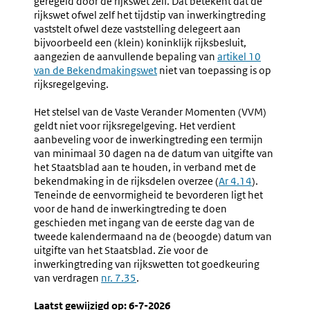
geregeld door de rijkswet zelf. Dat betekent dat de
Rijkswetten
Vastgest
rijkswet ofwel zelf het tijdstip van inwerkingtreding
En
vaststelt ofwel deze vaststelling delegeert aan
Gepubli
bijvoorbeeld een (klein) koninklijk rijksbesluit,
Rijkswet
aangezien de aanvullende bepaling van
Externe
artikel 10
(en
van de Bekendmakingswet
niet van toepassing is op
link:
Landsve
rijksregelgeving.
Het stelsel van de Vaste Verander Momenten (VVM)
geldt niet voor rijksregelgeving. Het verdient
aanbeveling voor de inwerkingtreding een termijn
van minimaal 30 dagen na de datum van uitgifte van
het Staatsblad aan te houden, in verband met de
bekendmaking in de rijksdelen overzee (
Ar 4.14
).
Teneinde de eenvormigheid te bevorderen ligt het
voor de hand de inwerkingtreding te doen
geschieden met ingang van de eerste dag van de
tweede kalendermaand na de (beoogde) datum van
uitgifte van het Staatsblad. Zie voor de
inwerkingtreding van rijkswetten tot goedkeuring
van verdragen
nr. 7.35
.
Laatst gewijzigd op: 6-7-2026