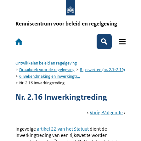
Overslaan
en
naar
de
Kenniscentrum voor beleid en regelgeving
inhoud
gaan
Hoofdnavigatie
Zoeken
Ontwikkelen beleid en regelgeving
Kruimelpad
Draaiboek voor de regelgeving
Rijkswetten (nr. 2.1-2.19)
6. Bekendmaking en inwerkingtr...
Nr. 2.16 Inwerkingtreding
Nr. 2.16 Inwerkingtreding
Book
Ga
Vorige
Pagina:
Ga
Volgende
Pagina:
Navigation
Naar
Nr.
Naar
Nr.
2.15
2.17
Ingevolge
Externe
artikel 22 van het Statuut
dient de
Publicatie
Toezend
inwerkingtreding van een rijkswet te worden
link:
Van
Van