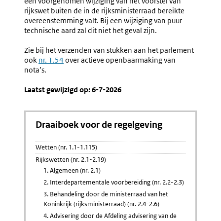
een voorgenomen wijziging van het voorstel van
Het
Met
rijkswet buiten de in de rijksministerraad bereikte
Voorbereidend
Kamerco
overeenstemming valt. Bij een wijziging van puur
Onderzoek
technische aard zal dit niet het geval zijn.
Zie bij het verzenden van stukken aan het parlement
ook
nr. 1.54
over actieve openbaarmaking van
nota’s.
Laatst gewijzigd op: 6-7-2026
Draaiboek voor de regelgeving
Wetten (nr. 1.1-1.115)
Rijkswetten (nr. 2.1-2.19)
1. Algemeen (nr. 2.1)
2. Interdepartementale voorbereiding (nr. 2.2-2.3)
3. Behandeling door de ministerraad van het
Koninkrijk (rijksministerraad) (nr. 2.4-2.6)
4. Advisering door de Afdeling advisering van de