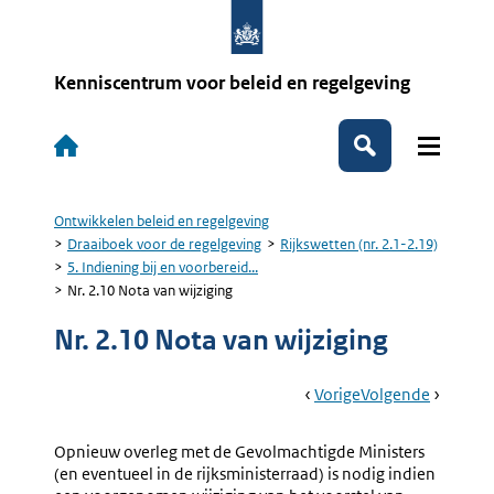
Overslaan
en
naar
de
Kenniscentrum voor beleid en regelgeving
inhoud
gaan
Hoofdnavigatie
Zoeken
Ontwikkelen beleid en regelgeving
Kruimelpad
Draaiboek voor de regelgeving
Rijkswetten (nr. 2.1-2.19)
5. Indiening bij en voorbereid...
Nr. 2.10 Nota van wijziging
Nr. 2.10 Nota van wijziging
Book
Ga
Vorige
Pagina:
Ga
Volgende
Pagina:
Navigation
Naar
Nr.
Naar
Nr.
2.9
2.11
Opnieuw overleg met de Gevolmachtigde Ministers
Verloop
Mondeli
(en eventueel in de rijksministerraad) is nodig indien
Van
Overleg