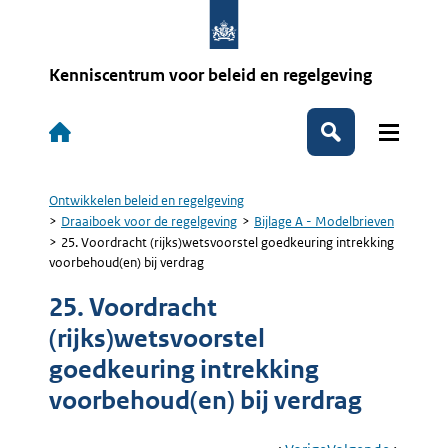
Overslaan
en
naar
de
Kenniscentrum voor beleid en regelgeving
inhoud
gaan
Hoofdnavigatie
Zoeken
Ontwikkelen beleid en regelgeving
Kruimelpad
Draaiboek voor de regelgeving
Bijlage A - Modelbrieven
25. Voordracht (rijks)wetsvoorstel goedkeuring intrekking
voorbehoud(en) bij verdrag
25. Voordracht
(rijks)wetsvoorstel
goedkeuring intrekking
voorbehoud(en) bij verdrag