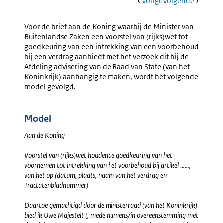
Book
Ga
Vorige
Pagina:
Ga
Volgende
Pagina:
Navigation
Naar
24.
Naar
26.
Voordracht
Voordra
Voor de brief aan de Koning waarbij de Minister van
Nota
(rijks)w
Buitenlandse Zaken een voorstel van (rijks)wet tot
Van
Goedkeu
goedkeuring van een intrekking van een voorbehoud
Wijziging
Opzeggi
bij een verdrag aanbiedt met het verzoek dit bij de
Verdrag
Afdeling advisering van de Raad van State (van het
Koninkrijk) aanhangig te maken, wordt het volgende
model gevolgd.
Model
Aan de Koning
Voorstel van (rijks)wet houdende goedkeuring van het
voornemen tot intrekking van het voorbehoud bij artikel ……,
van het op (datum, plaats, naam van het verdrag en
Tractatenbladnummer)
Daartoe gemachtigd door de ministerraad (van het Koninkrijk)
bied ik Uwe Majesteit (, mede namens/in overeenstemming met