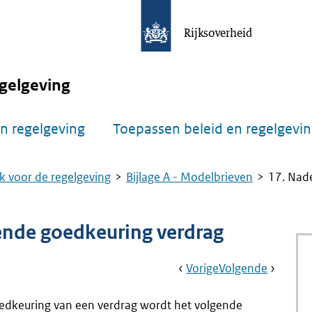
Rijksoverheid
gelgeving
n regelgeving
Toepassen beleid en regelgevi
k voor de regelgeving
Bijlage A - Modelbrieven
17. Nade
gende goedkeuring verdrag
Book
Ga
Vorige
Pagina:
Ga
Volgende
Pagina:
Navigation
Naar
16.
Naar
18.
Nader
Nader
oedkeuring van een verdrag wordt het volgende
Rapport
Rapport