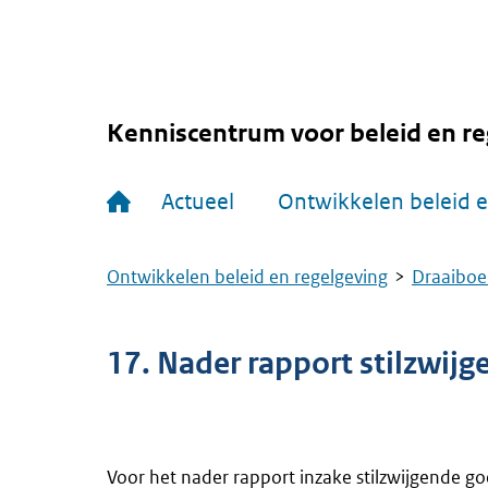
Overslaan
en
naar
de
inhoud
gaan
Kenniscentrum voor beleid en re
Hoofdnavigatie
Actueel
Ontwikkelen beleid e
Ontwikkelen beleid en regelgeving
Draaiboe
Kruimelpad
17. Nader rapport stilzwij
Voor het nader rapport inzake stilzwijgende g