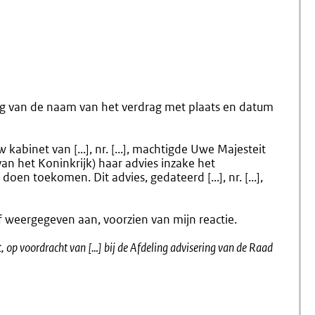
Bij
Wetsvoo
Wetsvoorstel
Goedkeu
Verdrag
ing van de naam van het verdrag met plaats en datum
abinet van [...], nr. [...], machtigde Uwe Majesteit
van het Koninkrijk)
haar advies inzake het
doen toekomen. Dit advies, gedateerd [...], nr. [...],
ef weergegeven aan, voorzien van mijn reactie.
t, op voordracht van […] bij de Afdeling advisering van de Raad