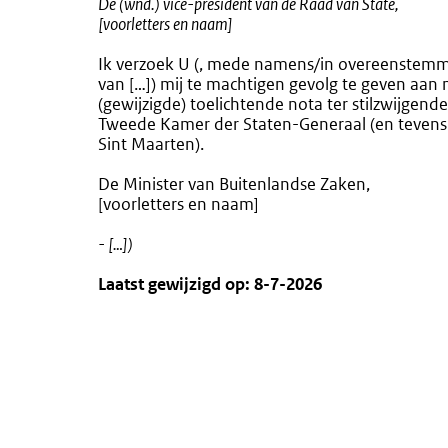
De (wnd.) vice-president van de Raad van State,
[voorletters en naam]
Ik verzoek U (, mede namens/in overeenstemmin
van […]) mij te machtigen gevolg te geven aan
(gewijzigde) toelichtende nota ter stilzwijgen
Tweede Kamer der Staten-Generaal (en tevens 
Sint Maarten).
De Minister van Buitenlandse Zaken,
[voorletters en naam]
- […])
Laatst gewijzigd op: 8-7-2026