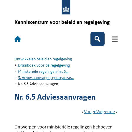
Overslaan
en
naar
de
Kenniscentrum voor beleid en regelgeving
inhoud
gaan
Hoofdnavigatie
Zoeken
Ontwikkelen beleid en regelgeving
Kruimelpad
Draaiboek voor de regelgeving
Ministeriële regelingen (nr. 6...
3. Adviesaanvragen, georganise...
Nr. 6.5 Adviesaanvragen
Nr. 6.5 Adviesaanvragen
Book
Ga
Vorige
Pagina:
Ga
Volgende
Pagina:
Navigation
Naar
3.
Naar
Nr.
Adviesaanvragen,
6.6
Ontwerpen voor ministeriële regelingen behoeven
Georganiseerd
Georgan