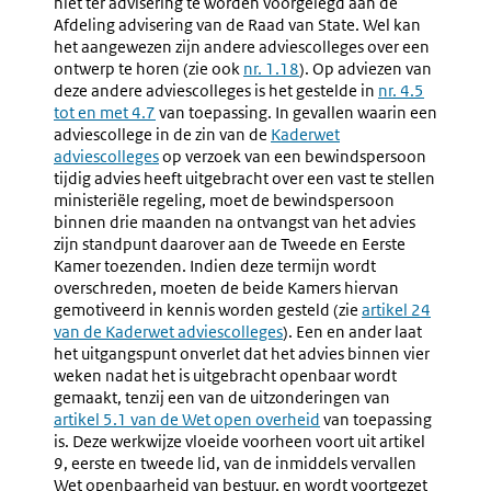
niet ter advisering te worden voorgelegd aan de
Overleg,
Overleg
Afdeling advisering van de Raad van State. Wel kan
Behandeling
het aangewezen zijn andere adviescolleges over een
In
ontwerp te horen (zie ook
nr. 1.18
). Op adviezen van
De
deze andere adviescolleges is het gestelde in
nr. 4.5
Ministerraad,
tot en met 4.7
van toepassing. In gevallen waarin een
Notificatie
adviescollege in de zin van de
Externe
Kaderwet
(nr.
adviescolleges
op verzoek van een bewindspersoon
link:
6.5-
tijdig advies heeft uitgebracht over een vast te stellen
6.8)
ministeriële regeling, moet de bewindspersoon
binnen drie maanden na ontvangst van het advies
zijn standpunt daarover aan de Tweede en Eerste
Kamer toezenden. Indien deze termijn wordt
overschreden, moeten de beide Kamers hiervan
gemotiveerd in kennis worden gesteld (zie
Externe
artikel 24
van de Kaderwet adviescolleges
).
Een en ander laat
link:
het uitgangspunt onverlet dat het advies binnen vier
weken nadat het is uitgebracht openbaar wordt
gemaakt, tenzij een van de uitzonderingen van
Externe
artikel 5.1 van de Wet open overheid
van toepassing
link:
is. Deze werkwijze vloeide voorheen voort uit artikel
9, eerste en tweede lid, van de inmiddels vervallen
Wet openbaarheid van bestuur, en wordt voortgezet