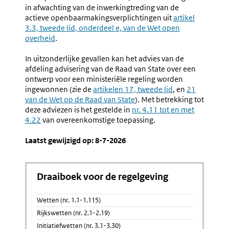
in afwachting van de inwerkingtreding van de
actieve openbaarmakingsverplichtingen uit
Externe
artikel
3.3, tweede lid, onderdeel e, van de Wet open
link:
overheid
.
In uitzonderlijke gevallen kan het advies van de
afdeling advisering van de Raad van State over een
ontwerp voor een ministeriële regeling worden
ingewonnen (zie de
Externe
artikelen 17, tweede lid
, en
Externe
21
van de Wet op de Raad van State
link:
). Met betrekking tot
link:
deze adviezen is het gestelde in
nr. 4.11 tot en met
4.22
van overeenkomstige toepassing.
Laatst gewijzigd op: 8-7-2026
Draaiboek voor de regelgeving
Wetten (nr. 1.1-1.115)
Rijkswetten (nr. 2.1-2.19)
Initiatiefwetten (nr. 3.1-3.30)