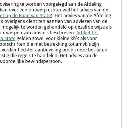
Advisering
Vaststell
dvisering te worden voorgelegd aan de Afdeling
Door
Bekend
kan over een ontwerp echter wel het advies van de
De
En
Wet op de Raad van State
). Het advies van de Afdeling
Raad
Inwerki
k overigens dient ten aanzien van adviezen van de
Van
(nr.
l mogelijk te worden gehandeld op dezelfde wijze als
State
5.9-
ontwerpen van amvb is beschreven.
Externe
Artikel 17,
(nr.
5.12)
n State
gelden zowel voor kleine kb's als voor
link:
5.8)
orschriften die met betrekking tot amvb's zijn
et verdient echter aanbeveling om bij deze besluiten
tig die regels te handelen. Het advies aan de
twoordelijke bewindspersoon.