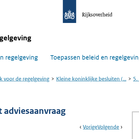
Rijksoverheid
gelgeving
n regelgeving
Toepassen beleid en regelgevi
k voor de regelgeving
Kleine koninklijke besluiten (...
5.
ot adviesaanvraag
Book
Ga
Vorige
Pagina:
Ga
Volgende
Pagina:
Navigation
Naar
5.
Naar
6.