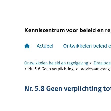
Overslaan
en
naar
de
inhoud
gaan
Kenniscentrum voor beleid en re
Hoofdnavigatie
Actueel
Ontwikkelen beleid e
Ontwikkelen beleid en regelgeving
Draaiboe
Kruimelpad
Nr. 5.8 Geen verplichting tot adviesaanvraag
Nr. 5.8 Geen verplichting t