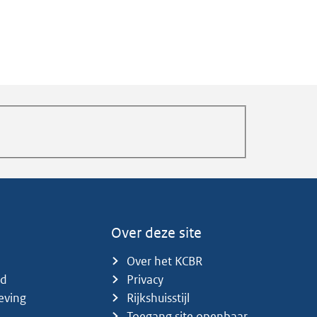
Over deze site
Over het KCBR
id
Privacy
eving
Rijkshuisstijl
Toegang site openbaar